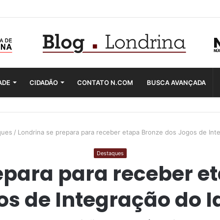
ADE
CIDADÃO
CONTATO N.COM
BUSCA AVANÇADA
ques
/
Londrina se prepara para receber etapa Bronze dos Jogos de Int
Destaques
epara para receber e
os de Integração do I