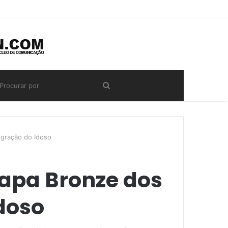
egração do Idoso
tapa Bronze dos
doso