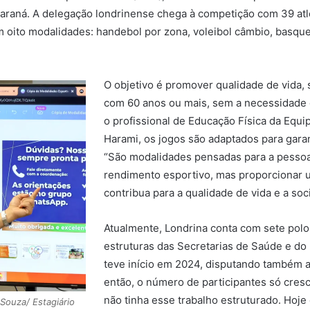
Paraná. A delegação londrinense chega à competição com 39 atl
oito modalidades: handebol por zona, voleibol câmbio, basqueteb
O objetivo é promover qualidade de vida, 
com 60 anos ou mais, sem a necessidade 
o profissional de Educação Física da Equi
Harami, os jogos são adaptados para garan
“São modalidades pensadas para a pessoa i
rendimento esportivo, mas proporcionar 
contribua para a qualidade de vida e a soci
Atualmente, Londrina conta com sete polo
estruturas das Secretarias de Saúde e do 
teve início em 2024, disputando também a
então, o número de participantes só cre
não tinha esse trabalho estruturado. Hoj
 Souza/ Estagiário