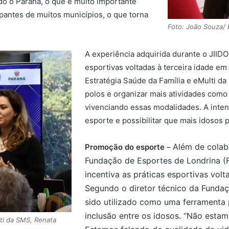
do o Paraná, o que é muito importante
ipantes de muitos municípios, o que torna
Foto: João Souza/ 
.
A experiência adquirida durante o JIIDO
esportivas voltadas à terceira idade e
Estratégia Saúde da Família e eMulti d
polos e organizar mais atividades como
vivenciando essas modalidades. A inten
esporte e possibilitar que mais idosos 
Além de colab
Promoção do esporte
–
Fundação de Esportes de Londrina (F
incentiva as práticas esportivas volt
Segundo o diretor técnico da Fundaç
sido utilizado como uma ferramenta 
inclusão entre os idosos. “Não esta
ti da SMS, Renata