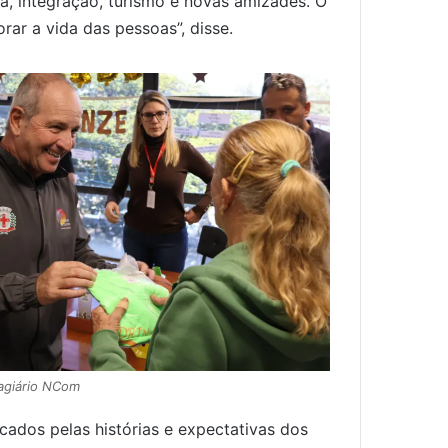
a, integração, turismo e novas amizades. O
ar a vida das pessoas”, disse.
agiário NCom
ados pelas histórias e expectativas dos