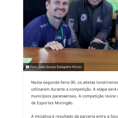
0
0
Foto: João Souza/ Estagiário NCom
0
Nesta segunda-feira (8), os atletas londrinen
COMPARTILHAMENTOS
utilizarem durante a competição. A etapa será
municípios paranaenses. A competição reúne u
de Esportes Moringão.
A iniciativa é resultado da parceria entre a S