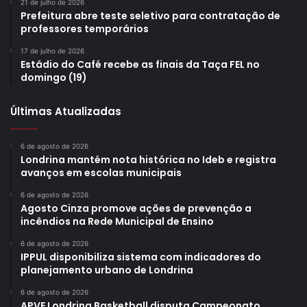
21 de julho de 2026
Prefeitura abre teste seletivo para contratação de
professores temporários
17 de julho de 2026
Estádio do Café recebe as finais da Taça FEL no
domingo (19)
Últimas Atualizadas
6 de agosto de 2026
Londrina mantém nota histórica no Ideb e registra
avanços em escolas municipais
6 de agosto de 2026
Agosto Cinza promove ações de prevenção a
incêndios na Rede Municipal de Ensino
Foto: Pedro Matsuo / divulgação
6 de agosto de 2026
Cultura, tradição e novas gerações
IPPUL disponibiliza sistema com indicadores do
planejamento urbano de Londrina
A programação cultural foi um dos grandes destaques da
6 de agosto de 2026
APVE Londrina Basketball disputa Campeonato