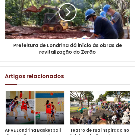
evento. O espírito comunitário, presente há mais de sete
décadas na história da ACEL, continua sendo a principal
força que mantém viva a tradição japonesa em Londrina e
região.
Prefeitura de Londrina dá início às obras de
revitalização do Zerão
Artigos relacionados
Coordenador Luciano Matsumoto. Foto: Pedro Matsuo /
APVE Londrina Basketball
Teatro de rua inspirado no