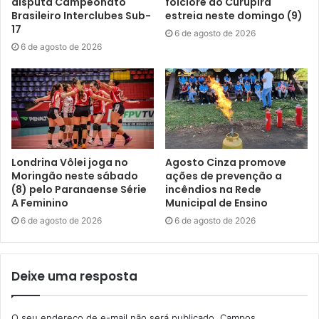
divulgação
disputa Campeonato
folclore do Curupira
Brasileiro Interclubes Sub-
estreia neste domingo (9)
17
6 de agosto de 2026
O coordenador geral da Expo Japão, Luciano Matsumoto,
6 de agosto de 2026
celebrou os resultados alcançados e destacou o
significado da festa para a comunidade. “Conseguimos,
juntos, entregar a maior edição de todos os tempos da
Expo Japão. O que termina hoje não é apenas um evento,
mas mais um capítulo de uma história construída por
gerações. Durante cinco dias vimos famílias reunidas,
Londrina Vôlei joga no
Agosto Cinza promove
crianças tendo contato pela primeira vez com a cultura
Moringão neste sábado
ações de prevenção a
japonesa, jovens descobrindo suas raízes e voluntários
(8) pelo Paranaense Série
incêndios na Rede
trabalhando silenciosamente nos bastidores. Esse é o
A Feminino
Municipal de Ensino
verdadeiro propósito da Expo Japão: preservar a cultura,
6 de agosto de 2026
6 de agosto de 2026
transmitir valores, fortalecer amizades e aproximar
pessoas.
Deixe uma resposta
Estrutura ampliada e forte movimentação econômica
O seu endereço de e-mail não será publicado.
Campos