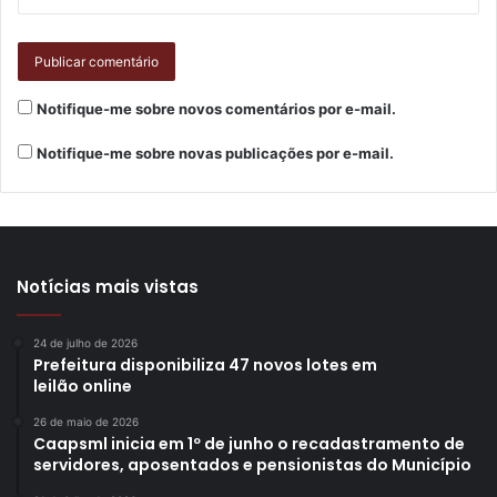
artesanais”, avaliou.
A percepção foi compartilhada por Cássia Bessa, sócia da
Ciclos Terrários, que está pelo quinto ano presente no
Notifique-me sobre novos comentários por e-mail.
setor comercial do evento. “A Expo Japão é um espaço
que privilegia a cultura japonesa e que inspira as pessoas.
Notifique-me sobre novas publicações por e-mail.
Além disso, é um evento muito movimentado, que ajuda a
divulgar nosso trabalho. Sempre fazemos boas vendas e
saímos satisfeitos”, comentou.
Notícias mais vistas
24 de julho de 2026
Prefeitura disponibiliza 47 novos lotes em
leilão online
26 de maio de 2026
Caapsml inicia em 1º de junho o recadastramento de
servidores, aposentados e pensionistas do Município