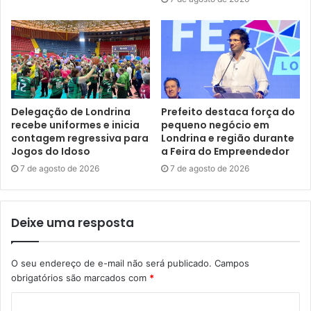
Plano de Industrialização com método, escuta do setor
produtivo e apoio de instituições de referência como a
Fiep e o Senai. “O fato de a cidade ser escolhida como
projeto piloto mostra que Londrina tem credibilidade,
potencial econômico e capacidade de liderar uma nova
agenda de desenvolvimento industrial”, afirmou.
Delegação de Londrina
Prefeito destaca força do
recebe uniformes e inicia
pequeno negócio em
“A industrialização é uma prioridade da gestão Tiago
contagem regressiva para
Londrina e região durante
Amaral porque tem impacto direto na vida das pessoas.
Jogos do Idoso
a Feira do Empreendedor
Quando a cidade amplia sua base industrial, ela gera
7 de agosto de 2026
7 de agosto de 2026
empregos mais qualificados, aumenta renda, fortalece
cadeias produtivas e cria condições para elevar o PIB de
Londrina. Esse plano nasce para transformar potencial em
Deixe uma resposta
estratégia e estratégia em desenvolvimento concreto para
a população”, acrescentou Biancchi.
O seu endereço de e-mail não será publicado.
Campos
obrigatórios são marcados com
*