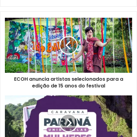
Senai, reunindo dados, escuta dos setores produtivos e
análise das condições necessárias para ampliar a
presença da indústria na economia local.
O objetivo é construir uma estratégia capaz de orientar
decisões públicas e privadas nos próximos anos, com
base nas características reais do município. A proposta é
que o plano aponte caminhos para fortalecer empresas já
instaladas, atrair novos investimentos, estimular inovação
e criar condições para ampliar renda, empregos e o
ECOH anuncia artistas selecionados para a
Produto Interno Bruto (PIB) de Londrina.
edição de 15 anos do festival