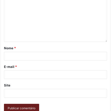
Gostei
1
Etiquetas
codel
desenvolvimento
Fiep
indústria
matriz economica
PIB
prefeitura
Nome
*
E-mail
*
Site