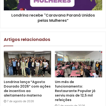
Londrina recebe "Caravana Paraná Unidos
pelas Mulheres”
Presidente da Codel, Fabrício Biancchi, Foto: Emerson
Dias/N.com/arquivo
Artigos relacionados
Para a gestão municipal, a industrialização é fundamental
dentro da agenda de desenvolvimento econômico. A
avaliação é de que o fortalecimento da indústria pode
ajudar Londrina a diversificar sua matriz econômica, gerar
postos de trabalho com maior qualificação e ampliar a
capacidade da cidade de competir em escala estadual,
Londrina lança “Agosto
Um mês de
nacional e internacional.
Dourado 2026” com ações
funcionamento:
de incentivo ao
Restaurante Popular já
O presidente da Codel, Fabrício Biancchi, destacou que
aleitamento materno
serviu mais de 12,5 mil
refeições
Londrina está dando um passo inédito ao construir um
7 de agosto de 2026
7 de agosto de 2026