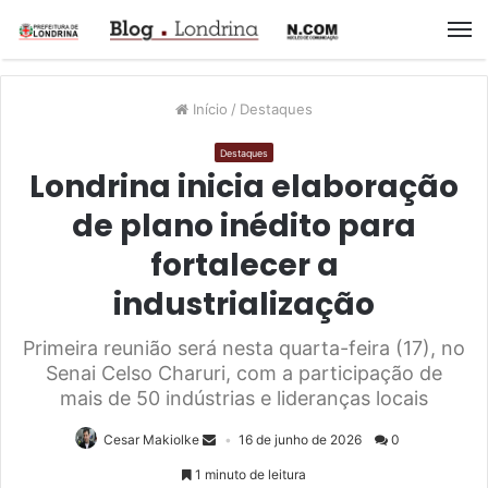
M
Início
/
Destaques
Destaques
Londrina inicia elaboração
de plano inédito para
fortalecer a
industrialização
Primeira reunião será nesta quarta-feira (17), no
Senai Celso Charuri, com a participação de
mais de 50 indústrias e lideranças locais
Cesar Makiolke
16 de junho de 2026
0
1 minuto de leitura