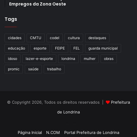
Empregos da Zona Oeste
Gostei
Tags
Etiquetas
Associação Atlética Londrinense de Vôlei de Praia
atleta
convocação
Davi Bodnar
FEIPE
jogador
londrina
cidades
CMTU
codel
cultura
destaques
Seleção Paranaense
vôlei de areia
vôlei de praia
educação
esporte
FEIPE
FEL
guarda municipal
idoso
lazer-e-esporte
londrina
mulher
obras
promic
saúde
trabalho
© Copyright 2026, Todos os direitos reservados |
Prefeitura
de Londrina
Criação de Sites TTG Sistemas
Página Inicial
N.COM
Portal Prefeitura de Londrina