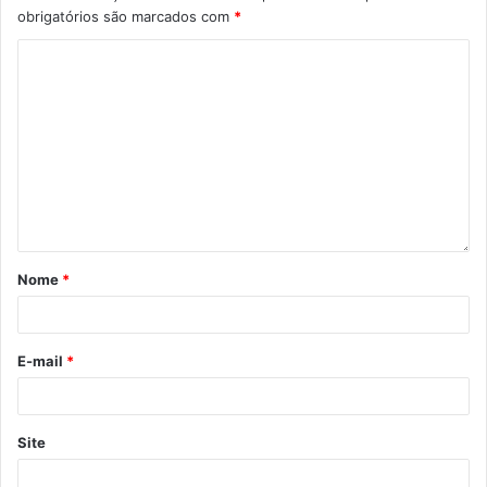
obrigatórios são marcados com
*
Nome
*
Foto: Divulgação
Atualmente, Davi e sua dupla ocupam a segunda colocação
E-mail
*
do ranking paranaense nas
categorias Sub-19 e Sub-21, além da quarta posição no
Adulto. Com os resultados obtidos
Site
ao longo da temporada, ele não disputará o Challenger de
Londrina, marcado para 11 de