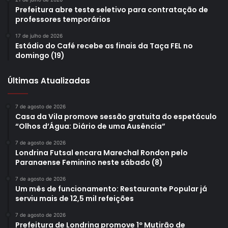
A formação esportiva é a base de todo o processo e
Prefeitura abre teste seletivo para contratação de
professores temporários
precisa ser valorizada para que resultados como essa
convocação continuem acontecendo”, ressaltou.
17 de julho de 2026
Estádio do Café recebe as finais da Taça FEL no
domingo (19)
O Feipe é um programa da Fundação de Esportes de
Londrina voltado ao apoio de entidades que atuam na
Últimas Atualizadas
formação esportiva e representam o município em
competições estaduais, nacionais e internacionais. O
7 de agosto de 2026
fundo contempla dezenas de projetos esportivos e
Casa da Vila promove sessão gratuita do espetáculo
“Olhos d’Água: Diário de uma Ausência”
contribui para a manutenção de treinamentos, aquisição
de materiais, participação em competições e
7 de agosto de 2026
Londrina Futsal encara Marechal Rondon pelo
desenvolvimento de atletas em diferentes modalidades.
Paranaense Feminino neste sábado (8)
Texto: João Souza, estagiário do Núcleo de
7 de agosto de 2026
Um mês de funcionamento: Restaurante Popular já
Comunicação (N.Com) da Prefeitura de Londrina
serviu mais de 12,5 mil refeições
7 de agosto de 2026
Prefeitura de Londrina promove 1º Mutirão de