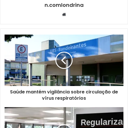
n.comlondrina
Website
Foto: Divulgação
O crescimento dentro do esporte foi acompanhado por
desafios e aprendizados que marcaram a formação do
Saúde mantém vigilância sobre circulação de
jovem Davi. Segundo ele, a convocação simboliza o
vírus respiratórios
reconhecimento de anos de esforço coletivo. “Foram
muitas conquistas, derrotas que serviram de aprendizado,
jogos, ensinamentos e dias de trabalho intenso. Todo o
esforço realizado por nossa equipe, mesmo diante das