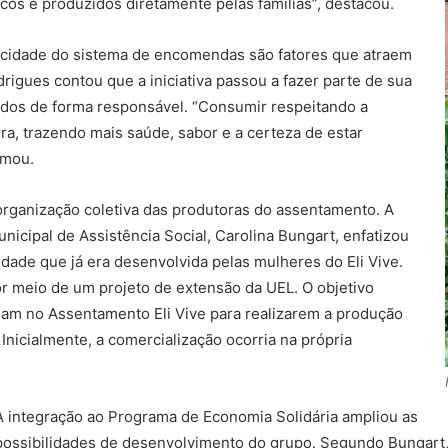
os e produzidos diretamente pelas famílias”, destacou.
ticidade do sistema de encomendas são fatores que atraem
igues contou que a iniciativa passou a fazer parte de sua
zidos de forma responsável. “Consumir respeitando a
ra, trazendo mais saúde, sabor e a certeza de estar
rmou.
 organização coletiva das produtoras do assentamento. A
nicipal de Assistência Social, Carolina Bungart, enfatizou
idade que já era desenvolvida pelas mulheres do Eli Vive.
 meio de um projeto de extensão da UEL. O objetivo
ziam no Assentamento Eli Vive para realizarem a produção
 Inicialmente, a comercialização ocorria na própria
A integração ao Programa de Economia Solidária ampliou as
possibilidades de desenvolvimento do grupo. Segundo Bungart, 