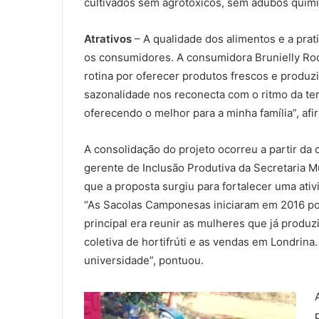
cultivados sem agrotóxicos, sem adubos químic
Atrativos
– A qualidade dos alimentos e a pra
os consumidores. A consumidora Brunielly Rodr
rotina por oferecer produtos frescos e produ
sazonalidade nos reconecta com o ritmo da ter
oferecendo o melhor para a minha família”, afi
A consolidação do projeto ocorreu a partir da
gerente de Inclusão Produtiva da Secretaria Mu
que a proposta surgiu para fortalecer uma ativ
“As Sacolas Camponesas iniciaram em 2016 por
principal era reunir as mulheres que já produ
coletiva de hortifrúti e as vendas em Londrina.
universidade”, pontuou.