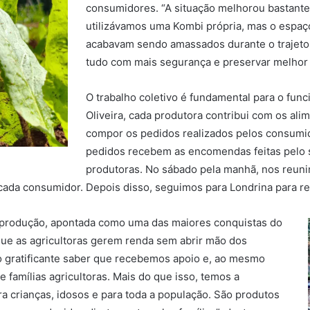
consumidores. “A situação melhorou bastant
utilizávamos uma Kombi própria, mas o espaço
acabavam sendo amassados durante o trajeto
tudo com mais segurança e preservar melhor a
O trabalho coletivo é fundamental para o fun
Oliveira, cada produtora contribui com os al
compor os pedidos realizados pelos consumi
pedidos recebem as encomendas feitas pelo s
produtoras. No sábado pela manhã, nos reun
cada consumidor. Depois disso, seguimos para Londrina para rea
a produção, apontada como uma das maiores conquistas do
e que as agricultoras gerem renda sem abrir mão dos
to gratificante saber que recebemos apoio e, ao mesmo
 famílias agricultoras. Mais do que isso, temos a
ra crianças, idosos e para toda a população. São produtos