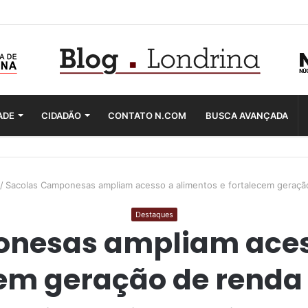
ADE
CIDADÃO
CONTATO N.COM
BUSCA AVANÇADA
/
Sacolas Camponesas ampliam acesso a alimentos e fortalecem geraç
Destaques
nesas ampliam aces
cem geração de rend