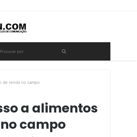
ão de renda no campo
so a alimentos
a no campo