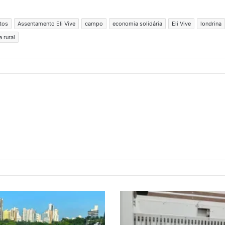
tos
Assentamento Eli Vive
campo
economia solidária
Eli Vive
londrina
 rural