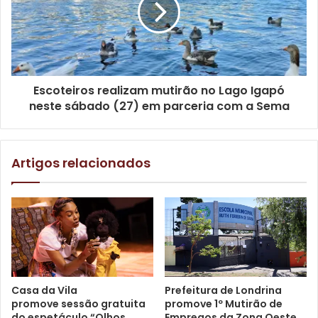
Londrinense, da Casa de Carnes Paraná, da academia Arizona
CF, do fisioterapeuta Vinicius Coelho e da D’Mille Alimentos.
Serviço: Campeonato Estadual de Basquete Feminino
Escoteiros realizam mutirão no Lago Igapó
APVE Londrina x ADRM Maringá
neste sábado (27) em parceria com a Sema
Data: 29/06, segunda-feira, às 19h30
Local: Ginásio do Jardim Bandeirantes (Av. Arthur Thomas,
1660)
Artigos relacionados
Entrada gratuita
Texto: Assessoria de Imprensa / Julio Sodré
Gostei
Casa da Vila
Prefeitura de Londrina
promove sessão gratuita
promove 1º Mutirão de
Etiquetas
APVE Londrina
basquete feminino
do espetáculo “Olhos
Empregos da Zona Oeste