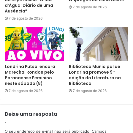
Campeonato Paranaense
FEIPE
FEL
d’Água: Diário de uma
7 de agosto de 2026
Ausência”
Fundação de Esportes de Londrina
7 de agosto de 2026
Fundo Especial de Incentivo a Projetos Esportivos
Londrina Futsal encara
Biblioteca Municipal de
Marechal Rondon pelo
Londrina promove 9ª
Paranaense Feminino
edição do Literatura na
neste sábado (8)
Biblioteca
7 de agosto de 2026
7 de agosto de 2026
Deixe uma resposta
O seu endereço de e-mail não será publicado.
Campos