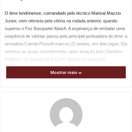
O time londrinense, comandado pelo técnico Marival Mazzio
Junior, vem otimista pela vitória na rodada anterior, quando
superou o Foz Basquete/ Abasfi. A esperança de embalar uma
sequência de vitórias passa pela principal pontuadora do time: a
armadora Camila Posselt marcou 22 pontos, em dois jogos. Ela
retornou ao grupo recentemente, após atuação pelo Claredon
Bulldogs, na disputa da NJCAA, divisão do basquete
universitário norte-americano.
Mostrar mais
“Eu evoluí muito atuando nos Estados Unidos, na última
temporada. Existem muitas diferenças do basquete jogado aqui
e lá. O basquete norte-americano é mais individualizado. Estou
feliz de voltar para ajudar o time e reencontrar as meninas. Eu
estava com saudade”, disse Posselt.
Uma das capitãs do time, a ala Duda reconhece a força das