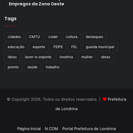
Empregos da Zona Oeste
Tags
cidades
CMTU
codel
cultura
destaques
educação
esporte
FEIPE
FEL
guarda municipal
idoso
lazer-e-esporte
londrina
mulher
obras
promic
saúde
trabalho
© Copyright 2026, Todos os direitos reservados |
Prefeitura
de Londrina
Criação de Sites TTG Sistemas
Página Inicial
N.COM
Portal Prefeitura de Londrina