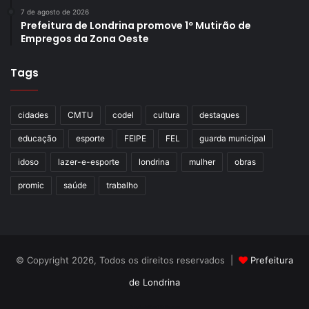
7 de agosto de 2026
Prefeitura de Londrina promove 1º Mutirão de
Empregos da Zona Oeste
Tags
cidades
CMTU
codel
cultura
destaques
educação
esporte
FEIPE
FEL
guarda municipal
idoso
lazer-e-esporte
londrina
mulher
obras
promic
saúde
trabalho
© Copyright 2026, Todos os direitos reservados |
Prefeitura
de Londrina
Criação de Sites TTG Sistemas