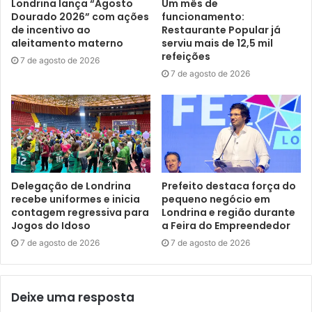
Londrina lança “Agosto
Um mês de
Dourado 2026” com ações
funcionamento:
de incentivo ao
Restaurante Popular já
aleitamento materno
serviu mais de 12,5 mil
(
)
Like Button Notice
view
refeições
7 de agosto de 2026
Etiquetas
campanha
câncer de próstata
destaques
7 de agosto de 2026
exames preventivos
homem
Novembro Azul
saúde
tabagismo
vacinação
Delegação de Londrina
Prefeito destaca força do
recebe uniformes e inicia
pequeno negócio em
contagem regressiva para
Londrina e região durante
Jogos do Idoso
a Feira do Empreendedor
7 de agosto de 2026
7 de agosto de 2026
Deixe uma resposta