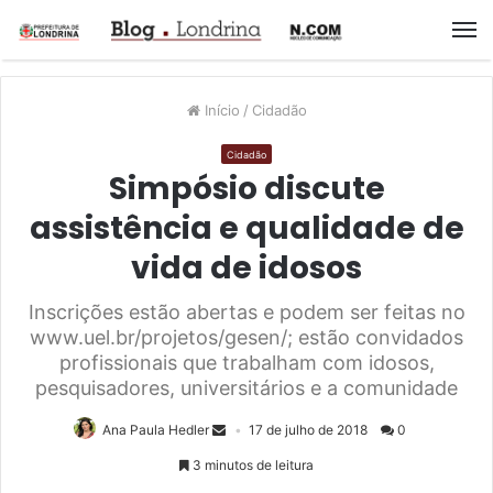
M
Início
/
Cidadão
Cidadão
Simpósio discute
assistência e qualidade de
vida de idosos
Inscrições estão abertas e podem ser feitas no
www.uel.br/projetos/gesen/; estão convidados
profissionais que trabalham com idosos,
pesquisadores, universitários e a comunidade
Ana Paula Hedler
17 de julho de 2018
0
3 minutos de leitura