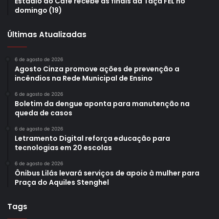
Estádio do Café recebe as finais da Taça FEL no
domingo (19)
(
)
Like Button Notice
view
Últimas Atualizadas
Etiquetas
CCI
Gesen
Grupo de Estudos sobre o Envelhecimento
idoso
saúde
UEL
6 de agosto de 2026
Agosto Cinza promove ações de prevenção a
VIII Simpósio: Assistência Integral e de Qualidade a Idosos
incêndios na Rede Municipal de Ensino
6 de agosto de 2026
Boletim da dengue aponta para manutenção na
queda de casos
6 de agosto de 2026
Letramento Digital reforça educação para
tecnologias em 20 escolas
6 de agosto de 2026
Ônibus Lilás levará serviços de apoio à mulher para
Praça do Aquiles Stenghel
Tags