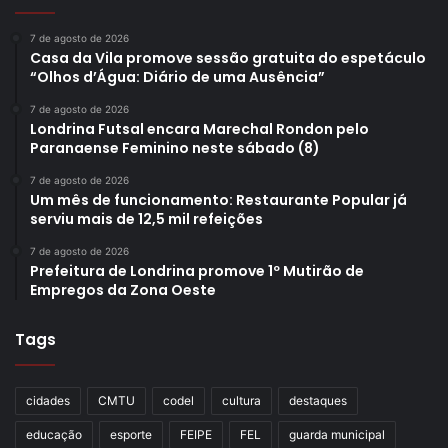
7 de agosto de 2026
Casa da Vila promove sessão gratuita do espetáculo
“Olhos d’Água: Diário de uma Ausência”
7 de agosto de 2026
Londrina Futsal encara Marechal Rondon pelo
Paranaense Feminino neste sábado (8)
7 de agosto de 2026
Um mês de funcionamento: Restaurante Popular já
serviu mais de 12,5 mil refeições
7 de agosto de 2026
Prefeitura de Londrina promove 1º Mutirão de
Empregos da Zona Oeste
Tags
cidades
CMTU
codel
cultura
destaques
educação
esporte
FEIPE
FEL
guarda municipal