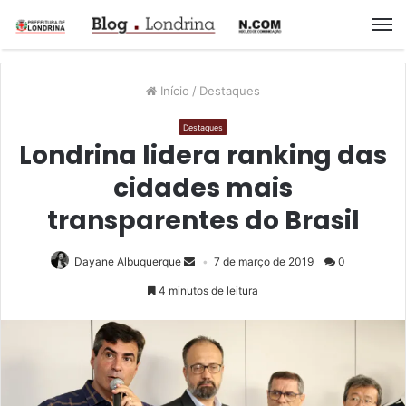
M
Início
/
Destaques
Destaques
Londrina lidera ranking das
cidades mais
transparentes do Brasil
Dayane Albuquerque
7 de março de 2019
0
4 minutos de leitura