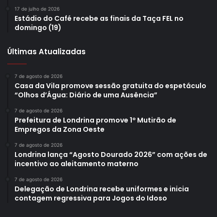
Transparência Passiva, que é quando o cidadão pede
17 de julho de 2026
Estádio do Café recebe as finais da Taça FEL no
informações para a Prefeitura. Contudo, neste último ano
domingo (19)
foi avaliada a Transparência Ativa, que se refere as
informações disponibilizadas no site da Prefeitura. Um
Últimas Atualizadas
exemplo é o Portal da Transparência, que congrega todas
as informações sobre receitas, despesas, salários de
7 de agosto de 2026
funcionários, entre outros dados, que estão à disposição
Casa da Vila promove sessão gratuita do espetáculo
“Olhos d’Água: Diário de uma Ausência”
da população de Londrina, e o Sistema Eletrônico de
Informações (SEI), onde todos os processos
7 de agosto de 2026
Prefeitura de Londrina promove 1º Mutirão de
administrativos da prefeitura podem ser acessados pelo
Empregos da Zona Oeste
cidadão”, mencionou.
7 de agosto de 2026
Londrina lança “Agosto Dourado 2026” com ações de
O presidente
incentivo ao aleitamento materno
do
7 de agosto de 2026
Observatório
Delegação de Londrina recebe uniformes e inicia
de Gestão
contagem regressiva para Jogos do Idoso
Pública, Roger