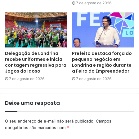
ações tomadas desde que a atual administração assumiu a
7 de agosto de 2026
Prefeitura de Londrina. “Já nos nossos primeiros dias de
administração assumimos como meta ser a prefeitura mais
transparente do Brasil e para nossa surpresa este
resultado veio até mesmo antes do esperado. Esta notícia
vai servir como um grande ativo de nossa cidade, inclusive
para trazer novas empresas para cá. Aproveito a
Delegação de Londrina
Prefeito destaca força do
recebe uniformes e inicia
pequeno negócio em
oportunidade para parabenizar todos os servidores e
contagem regressiva para
Londrina e região durante
secretarias envolvidas, bem como as entidades e
Jogos do Idoso
a Feira do Empreendedor
instituições que colaboraram para que isso se tornasse
7 de agosto de 2026
7 de agosto de 2026
realidade, como o Observatório de Gestão Pública e o
Conselho Municipal de Transparência e Controle Social”,
enfatizou.
Deixe uma resposta
O ouvidor-
O seu endereço de e-mail não será publicado.
Campos
geral do
obrigatórios são marcados com
*
Município,