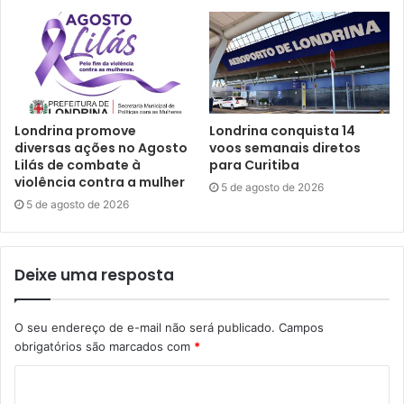
prefeito teve a sensibilidade de fazer do projeto algo
prioritário para as políticas públicas da cidade”, disse
Cavazotti. O secretário garante que as metas agora
continuam ambiciosas. “Vamos tirar do programa todo o
potencial que ele carrega, que ainda é muito maior. Nossa
Londrina promove
Londrina conquista 14
meta é fazer com que mais de 90% de tudo que a
diversas ações no Agosto
voos semanais diretos
prefeitura compra seja praticado por empresas daqui”.
Lilás de combate à
para Curitiba
violência contra a mulher
5 de agosto de 2026
5 de agosto de 2026
Gostei
1
Deixe uma resposta
Etiquetas
Compra Londrina
Marcelo Belinati
Prefeito Empreendedor
O seu endereço de e-mail não será publicado.
Campos
obrigatórios são marcados com
*