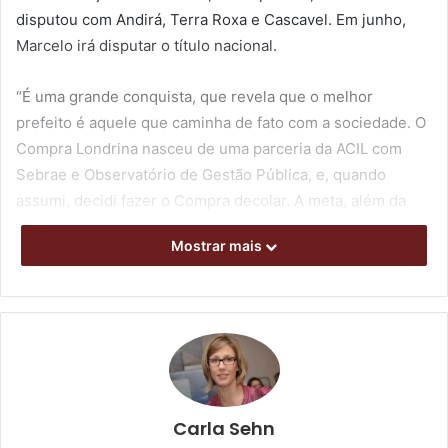
disputou com Andirá, Terra Roxa e Cascavel. Em junho,
Marcelo irá disputar o título nacional.
“É uma grande conquista, que revela que o melhor
prefeito é aquele que caminha de fato com a sociedade. O
Compra Londrina nasceu de uma parceria da ACIL com
Sebrae e Observatório de Gestão Pública, e, quando
assumi, decidi fazer o Compra decolar. A meta, além da
transparência total, é movimentar a economia da cidade,
Mostrar mais
principalmente fortalecer os micro e pequenos
empresários. O empresariado local voltou a acreditar na
prefeitura, passando a participar das licitações. E a
prefeitura faz a sua parte, pagando os fornecedores
rigorosamente em dia”, afirmou o prefeito, ao ser
informado sobre a conquista do prêmio.
Carla Sehn
Com o Programa Compra Londrina, de cada 100 contratos