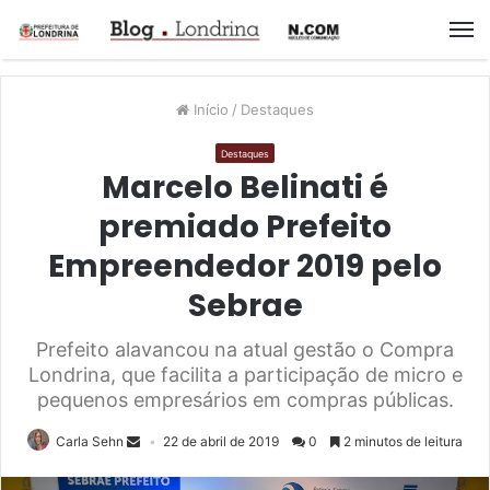
M
Início
/
Destaques
Destaques
Marcelo Belinati é
premiado Prefeito
Empreendedor 2019 pelo
Sebrae
Prefeito alavancou na atual gestão o Compra
Londrina, que facilita a participação de micro e
pequenos empresários em compras públicas.
Carla Sehn
22 de abril de 2019
0
2 minutos de leitura