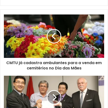
assinados para comprar produtos, serviços e obras, 40
passaram a ser firmados com empresas da cidade –
ganhadoras de licitações e pregões. Antes do Programa,
apenas 16 de cada 100 contratos ficavam com empresas
daqui. Em 2018, as empresas de Londrina contrataram
vendas no valor de R$ 80 milhões com a Prefeitura, 50
milhões a mais do que antes desta administração. O
Programa conta com uma rede ampla de suporte a
qualquer empresário que nunca tenha disputado licitações
e queira entender como entrar em processos de compras
CMTU já cadastra ambulantes para a venda em
públicas. O Compra Londrina tem uma Sala de
cemitérios no Dia das Mães
Atendimento própria na Prefeitura, exclusiva para orientar
empresas e fornecedores.
Para Sérgio Osório, gestor de Ambiente de Negócios do
Sebrae, o Prefeito Empreendedor é o reconhecimento de
um trabalho da sociedade e do prefeito, que estabeleceu