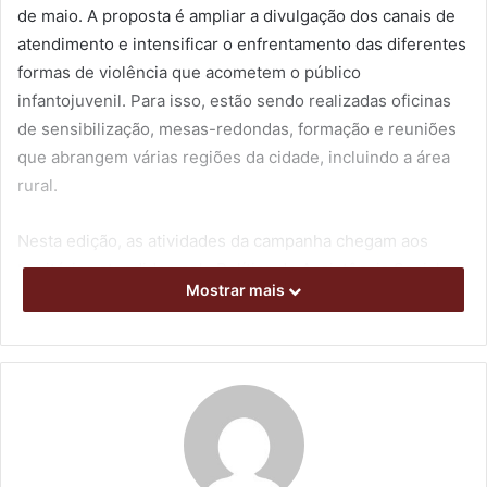
de maio. A proposta é ampliar a divulgação dos canais de
atendimento e intensificar o enfrentamento das diferentes
formas de violência que acometem o público
infantojuvenil. Para isso, estão sendo realizadas oficinas
de sensibilização, mesas-redondas, formação e reuniões
que abrangem várias regiões da cidade, incluindo a área
rural.
Nesta edição, as atividades da campanha chegam aos
territórios atendidos pela Política de Assistência Social,
Mostrar mais
envolvendo a equipe de referência do CREAS 3 com os
serviços articulados da rede intersetorial. Nesta segunda-
feira (13), uma atividade em grupo foi realizada para
orientar, informar e esclarecer dúvidas de adolescentes
do Colégio Estadual Carlos de Almeida, na região leste.
Na sexta-feira (17), uma reunião no CREAS 3, às 8h30, irá