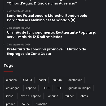
“Olhos d’Água: Diário de uma Ausência”
7 de agosto de 2026
Londrina Futsal encara Marechal Rondon pelo
Paranaense Feminino neste sábado (8)
7 de agosto de 2026
Um mês de funcionamento: Restaurante Popular já
serviu mais de 12,5 mil refeições
7 de agosto de 2026
Prefeitura de Londrina promove 1º Mutirão de
Empregos da Zona Oeste
Tags
cidades
CMTU
codel
cultura
destaques
educação
esporte
FEIPE
FEL
guarda municipal
idoso
lazer-e-esporte
londrina
mulher
obras
promic
saúde
trabalho