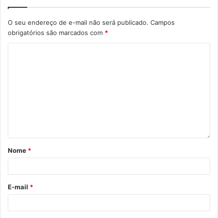
com o setor de Mobilização Social da Secretaria
Municipal de Saúde, pelo telefone 3372-9427.
O seu endereço de e-mail não será publicado.
Campos
obrigatórios são marcados com
*
Gostei
Etiquetas
Aedes aegypti
chikungunya
Dengue
Endemias
febre amarela silvestre
larvário
Mobilização Social
saúde
zika vírus
Nome
*
E-mail
*