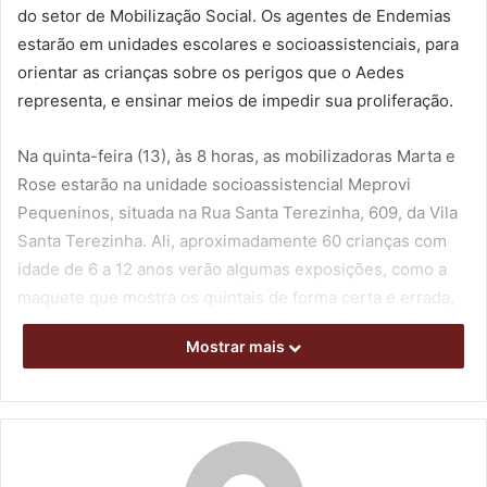
do setor de Mobilização Social. Os agentes de Endemias
estarão em unidades escolares e socioassistenciais, para
orientar as crianças sobre os perigos que o Aedes
representa, e ensinar meios de impedir sua proliferação.
Na quinta-feira (13), às 8 horas, as mobilizadoras Marta e
Rose estarão na unidade socioassistencial Meprovi
Pequeninos, situada na Rua Santa Terezinha, 609, da Vila
Santa Terezinha. Ali, aproximadamente 60 crianças com
idade de 6 a 12 anos verão algumas exposições, como a
maquete que mostra os quintais de forma certa e errada,
ou seja, com e sem possíveis criadouros do mosquito
Mostrar mais
transmissor da dengue.
As mobilizadoras irão levar também o larvário, que mostra
o Aedes em diferentes estágios do seu ciclo de vida. “Ao
observar essa exposição, as crianças tiram suas dúvidas e