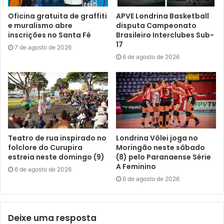
E na Escola Municipal Professor Moacyr Teixeira, que fica
Oficina gratuita de graffiti
APVE Londrina Basketball
no Conjunto Violim, os pais dos estudantes vão participar
e muralismo abre
disputa Campeonato
de uma palestra, com informações sobre como prevenir a
inscrições no Santa Fé
Brasileiro Interclubes Sub-
17
dengue e combater o mosquito transmissor da doença. A
7 de agosto de 2026
6 de agosto de 2026
reunião com os pais será realizada às 19 horas, na Rua
Luiz Brugin, 715.
Região sul
– As agentes de Endemias Elaine e Lucinéia
também vão conduzir palestra sobre a dengue com pais e
responsáveis dos estudantes, mas desta vez no Conjunto
Cafezal. O encontro, que irá ocorrer no Colégio Estadual
Teatro de rua inspirado no
Londrina Vôlei joga no
folclore do Curupira
Moringão neste sábado
Professora Maria José Balzanelo Aguilera, envolverá
estreia neste domingo (9)
(8) pelo Paranaense Série
também os servidores que atuam na unidade. O colégio
A Feminino
6 de agosto de 2026
fica localizado na Rua Tarcisa Kikuti, 55, e a palestra inicia
6 de agosto de 2026
às 19 horas.
Para a imprensa: outras informações podem ser obtidas
Deixe uma resposta