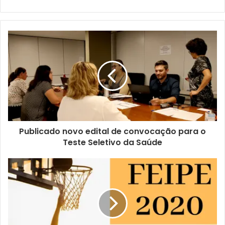
No mesmo dia, as mobilizadoras Fabiane de Jesus e
Harriete Monterio irão até o Centro Municipal de Educação
Infantil (CMEI) Irmã Maria Nívea, localizado no Vista Bela,
com exposições e maquetes sobre a dengue e o Aedes.
Os alunos verão de perto um larvário, a maquete com um
quintal que possui criadouros do mosquito e outro quintal
limpo, faixas, banner, entre outros materiais.
A exposição no CMEI estará disponível das 9 às 17 horas,
e a expectativa é atingir cerca de 300 alunos e
professores. A unidade fica na Rua Anibal Balaroti, 110.
Publicado novo edital de convocação para o
Teste Seletivo da Saúde
E na quarta-feira (4), as mobilizadoras Marta Silveira, Rose
Basseti e Rose Ramos estarão na Clínica Odontológica
Universitária (COU), da Universidade Estadual de Londrina
(UEL). Calouros do curso de Odontologia vão receber
orientações sobre a dengue e o mosquito transmissor, e
terão a oportunidade de conferir exposições com o ciclo