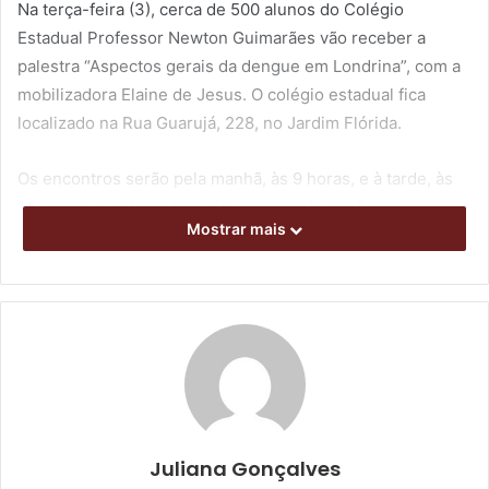
Na terça-feira (3), cerca de 500 alunos do Colégio
Estadual Professor Newton Guimarães vão receber a
palestra “Aspectos gerais da dengue em Londrina”, com a
mobilizadora Elaine de Jesus. O colégio estadual fica
localizado na Rua Guarujá, 228, no Jardim Flórida.
Os encontros serão pela manhã, às 9 horas, e à tarde, às
14 horas, e incluem também entrega de panfletos
Mostrar mais
explicativos. “Nessa palestra, vamos abordar assuntos
como os objetos e locais onde mais são encontrados
focos do mosquito transmissor, e que ficam dentro dos
imóveis, como os vasos de flores e baldes com água.
Também vou citar o alto número de casos na nossa
cidade, quais os cuidados preventivos individuais,
principalmente o repelente, além de aspectos da doença e
do ciclo de vida do Aedes”, detalhou Elaine.
Juliana Gonçalves