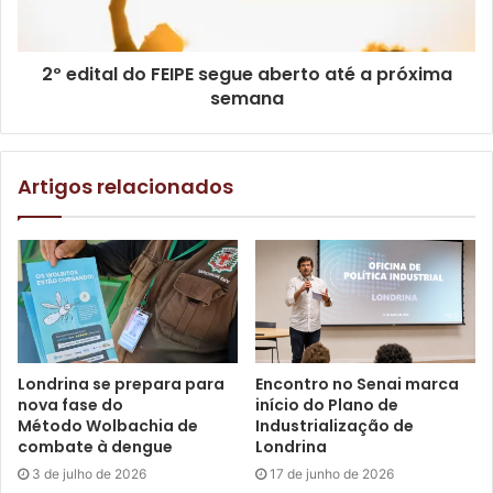
de vida do Aedes e larvário. Haverá ainda entrega de
panfletos e divulgação com banners e cartazes. O trabalho
2º edital do FEIPE segue aberto até a próxima
será desenvolvido a partir das 8h30, e o COU fica no
semana
Campus da UEL.
Para a imprensa: outras informações podem ser obtidas
Artigos relacionados
com o setor de Mobilização Social da SMS, pelo telefone
3372-9427.
Gostei
Etiquetas
Aedes aegypti
Dengue
Endemias
Londrina se prepara para
Encontro no Senai marca
nova fase do
início do Plano de
Mobilização Social
saúde
Método Wolbachia de
Industrialização de
combate à dengue
Londrina
3 de julho de 2026
17 de junho de 2026