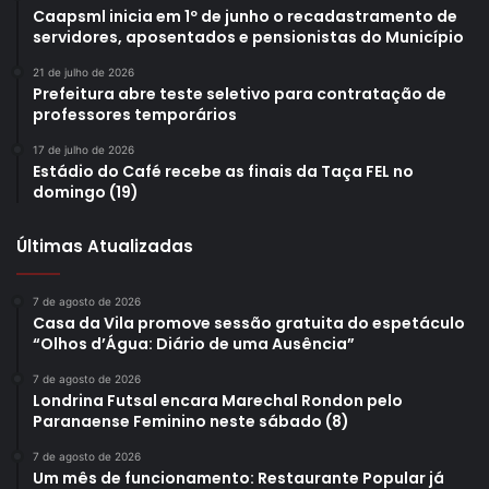
Caapsml inicia em 1º de junho o recadastramento de
servidores, aposentados e pensionistas do Município
21 de julho de 2026
Prefeitura abre teste seletivo para contratação de
professores temporários
17 de julho de 2026
Estádio do Café recebe as finais da Taça FEL no
domingo (19)
Foto: Emerson Dias
Últimas Atualizadas
O presidente do Instituto de Desenvolvimento de Londrina
(CODEL), Bruno Ubiratan, que contribuiu na articulação do
7 de agosto de 2026
Casa da Vila promove sessão gratuita do espetáculo
projeto, reforçou a importância de fomentar o turismo de
“Olhos d’Água: Diário de uma Ausência”
eventos na cidade. “Tudo isso contribui com a
7 de agosto de 2026
movimentação da economia do município. A nossa região
Londrina Futsal encara Marechal Rondon pelo
metropolitana conta com mais de 1,2 milhão de pessoas,
Paranaense Feminino neste sábado (8)
que vêm, para nossa cidade, durante a realização de
7 de agosto de 2026
eventos. Isso ajuda a aumentar a venda no comércio, nos
Um mês de funcionamento: Restaurante Popular já