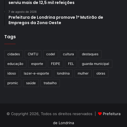
serviu mais de 12,5 mil refeições
shoppings, a movimentação nos hotéis, taxis,
restaurantes, fomentando o turismo de Londrina”, frisou.
7 de agosto de 2026
Prefeitura de Londrina promove 1º Mutirão de
Empregos da Zona Oeste
Tags
cidades
CMTU
codel
cultura
destaques
educação
esporte
FEIPE
FEL
guarda municipal
idoso
lazer-e-esporte
londrina
mulher
obras
Foto: Emerson Dias
promic
saúde
trabalho
O professor e diretor da Unicesumar, Carlos Vici, uma das
empresas apoiadoras do projeto, destacou que a
revitalização do Zerão coaduna com o objetivo da
© Copyright 2026, Todos os direitos reservados |
Prefeitura
universidade, de contribuir, de forma positiva, com a
de Londrina
cidade de Londrina. “Dar à cidade a revitalização deste