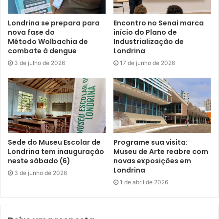
entrar em contato pelo mesmo site.
Londrina se prepara para
Encontro no Senai marca
nova fase do
início do Plano de
Método Wolbachia de
Industrialização de
combate à dengue
Londrina
3 de julho de 2026
17 de junho de 2026
Foto: Emerson Dias
Sede do Museu Escolar de
Programe sua visita:
Londrina tem inauguração
Museu de Arte reabre com
O secretário municipal de Governo, Alex Canzinani,
neste sábado (6)
novas exposições em
Londrina
representando o prefeito Marcelo Belinati, falou, durante a
3 de junho de 2026
1 de abril de 2026
apresentação do projeto, sobre o potencial da cidade em
viabilizar projetos, nas mais diversas áreas, por meio da
doação de recursos de empresas e pessoas físicas. “Ao