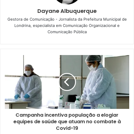
em uma “tela gigante” de 430 metros quadrados,
permitindo ela sejam exibidas para toda a população. O
Dayane Albuquerque
espaço também deve servir para a realização de
Gestora de Comunicação - Jornalista da Prefeitura Municipal de
atividades como shows musicais, peças de teatro, dança e
Londrina, especialista em Comunicação Organizacional e
espetáculos, em um segundo momento, quando acabar o
Comunicação Pública
período de isolamento social.
Foto: Emerson Dias
Campanha incentiva população a elogiar
equipes de saúde que atuam no combate à
Covid-19
O projeto está sendo viabilizado pela Lei de Incentivo à