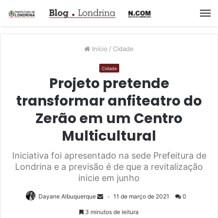
M
Início
/
Cidade
Cidade
Projeto pretende
transformar anfiteatro do
Zerão em um Centro
Multicultural
Iniciativa foi apresentado na sede Prefeitura de
Londrina e a previsão é de que a revitalização
inicie em junho
Dayane Albuquerque
11 de março de 2021
0
3 minutos de leitura