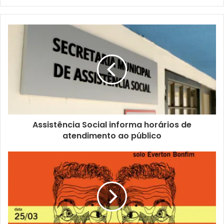
Na seção
Produtos
, estão disponibilizados todos os
documentos que foram elaborados até agora pelo
MasterPlan 2040:
Plano de Trabalho
,
Inventário de
iniciativas e planos
,
Levantamento da situação atual
,
Pesquisa Qualitativa
e
Benchmarking
. Trata-se de uma
fonte riquíssima de informações, que pode ser consultada
gratuitamente.
Desenvolvimento –
r
ealizado com o apoio da Macroplan
Prospectiva, Estratégia & Gestão, o
Assistência Social informa horários de
MasterPlan Londrina
atendimento ao público
2040
ficará pronto em novembro e pretende traçar as
linhas gerais do desenvolvimento da cidade para os
próximos 20 anos. A iniciativa é da Prefeitura de Londrina,
que contratou a Macroplan por intermédio de licitação. O
plano tem a colaboração de entidades da sociedade civil
organizada, como ACIL, Sebrae e o Fórum Desenvolve
Londrina. O prefeito Marcelo Belinati lembra que projetos