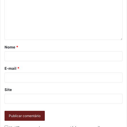
codel
masterplan
Plano Estratégico Londrina 2040
Nome
*
E-mail
*
Site