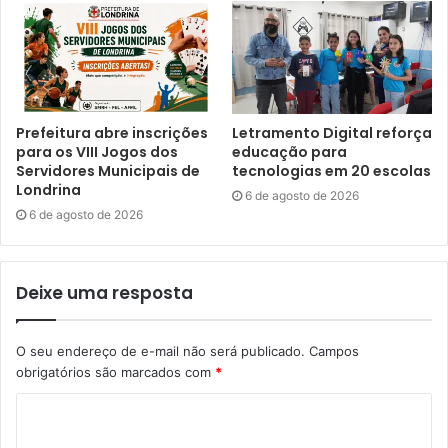
Souza, consultor sênior da Macroplan.
Assessorias de Comunicação da ACIL e Codel.
Prefeitura abre inscrições
Letramento Digital reforça
para os VIII Jogos dos
educação para
Servidores Municipais de
tecnologias em 20 escolas
Entrevistas – Rodrigo Souza (Macroplan): (61) 99963-
Londrina
6 de agosto de 2026
0334; Bruno Ubiratan (Codel), via assessoria whatsapp
6 de agosto de 2026
(43) 99951-9864.
Deixe uma resposta
O seu endereço de e-mail não será publicado.
Campos
obrigatórios são marcados com
*
Gostei
Etiquetas
Associação Comercial e Industrial de Londrina (ACIL)