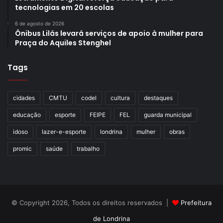
tecnologias em 20 escolas
6 de agosto de 2026
Ônibus Lilás levará serviços de apoio à mulher para
Praça do Aquiles Stenghel
Tags
cidades
CMTU
codel
cultura
destaques
educação
esporte
FEIPE
FEL
guarda municipal
idoso
lazer-e-esporte
londrina
mulher
obras
promic
saúde
trabalho
© Copyright 2026, Todos os direitos reservados |
Prefeitura
de Londrina