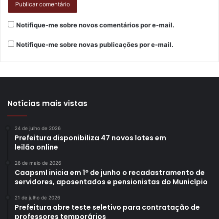
Etiquetas
500
árvores
atividades
bairro
meio ambiente
mudas
natureza
Parigot de Souza
plantio
prefeitura
Notifique-me sobre novos comentários por e-mail.
programa
sema
zona norte
Notifique-me sobre novas publicações por e-mail.
Notícias mais vistas
24 de julho de 2026
Prefeitura disponibiliza 47 novos lotes em
leilão online
26 de maio de 2026
Caapsml inicia em 1º de junho o recadastramento de
servidores, aposentados e pensionistas do Município
21 de julho de 2026
Prefeitura abre teste seletivo para contratação de
professores temporários