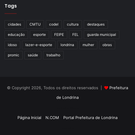
Tags
cidades
CMTU
codel
cultura
destaques
educação
esporte
FEIPE
FEL
guarda municipal
idoso
lazer-e-esporte
londrina
mulher
obras
promic
saúde
trabalho
© Copyright 2026, Todos os direitos reservados |
Prefeitura
de Londrina
Criação de Sites TTG Sistemas
Página Inicial
N.COM
Portal Prefeitura de Londrina
Criação de Sites