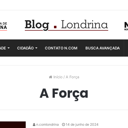
ADE
CIDADÃO
CONTATO N.COM
BUSCA AVANÇADA
Início
/
A Força
A Força
n.comlondrina
14 de junho de 2024