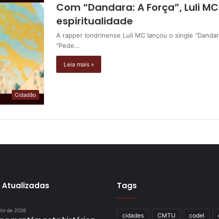
Com “Dandara: A Força”, Luli MC
espiritualidade
A rapper londrinense Luli MC lançou o single “Dandar
“Pede…
Leia mais »
Cidadão
 Atualizadas
Tags
sto de 2026
cidades
CMTU
codel