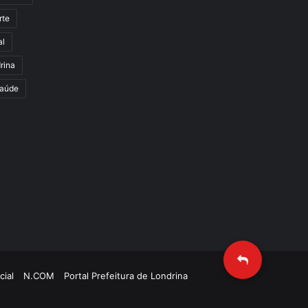
rte
al
rina
aúde
cial
N.COM
Portal Prefeitura de Londrina
Criação de Sites TTG Sistemas