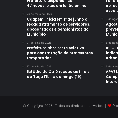
Prefeitura disponibiliza
Londr
47 novos lotes em leilão online
no Id
escol
26 de maio de 2026
Caapsml inicia em 1º de junho o
6 de ago
recadastramento de servidores,
Agost
aposentados e pensionistas do
preve
Município
Munici
21 de julho de 2026
6 de ago
Prefeitura abre teste seletivo
IPPUL 
para contratação de professores
indic
temporários
urban
17 de julho de 2026
6 de ago
Estádio do Café recebe as finais
APVE 
da Taça FEL no domingo (19)
Campe
Interc
© Copyright 2026, Todos os direitos reservados |
Pre