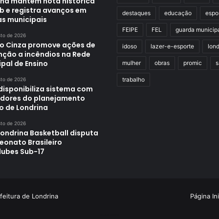
ina mantém nota histórica
eb e registra avanços em
destaques
educação
espo
as municipais
FEIPE
FEL
guarda municip
sto de 2026
o Cinza promove ações de
idoso
lazer-e-esporte
lond
nção a incêndios na Rede
pal de Ensino
mulher
obras
promic
s
trabalho
sto de 2026
disponibiliza sistema com
adores do planejamento
o de Londrina
sto de 2026
Londrina Basketball disputa
onato Brasileiro
lubes Sub-17
feitura de Londrina
Página Ini
Criação de Sites