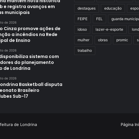
ina mantém nota histórica
eb e registra avanços em
destaques
educação
espo
as municipais
FEIPE
FEL
guarda municip
sto de 2026
o Cinza promove ações de
idoso
lazer-e-esporte
lond
nção a incêndios na Rede
pal de Ensino
mulher
obras
promic
s
trabalho
sto de 2026
disponibiliza sistema com
adores do planejamento
o de Londrina
sto de 2026
Londrina Basketball disputa
onato Brasileiro
lubes Sub-17
feitura de Londrina
Página Ini
Criação de Sites