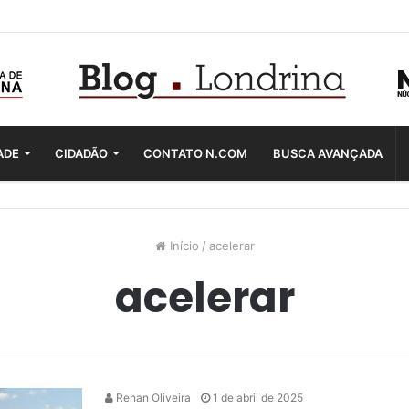
ADE
CIDADÃO
CONTATO N.COM
BUSCA AVANÇADA
Início
/
acelerar
acelerar
Renan Oliveira
1 de abril de 2025