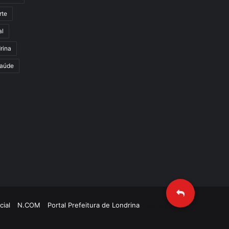
rte
al
rina
aúde
cial
N.COM
Portal Prefeitura de Londrina
Criação de Sites TTG Sistemas