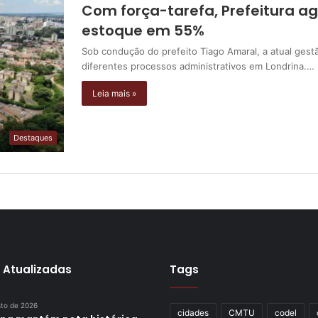
Com força-tarefa, Prefeitura ag
estoque em 55%
Sob condução do prefeito Tiago Amaral, a atual gest
diferentes processos administrativos em Londrina.…
Leia mais »
Destaques
 Atualizadas
Tags
sto de 2026
cidades
CMTU
codel