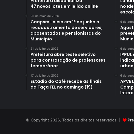
Prefeitura disponibiliza
Londr
47 novos lotes em leilão online
no Id
escol
26 de maio de 2026
Caapsml inicia em 1º de junho o
6 de ago
recadastramento de servidores,
Agost
aposentados e pensionistas do
preve
Município
Munici
21 de julho de 2026
6 de ago
Prefeitura abre teste seletivo
IPPUL 
para contratação de professores
indic
temporários
urban
17 de julho de 2026
6 de ago
Estádio do Café recebe as finais
APVE 
da Taça FEL no domingo (19)
Campe
Interc
© Copyright 2026, Todos os direitos reservados |
Pre