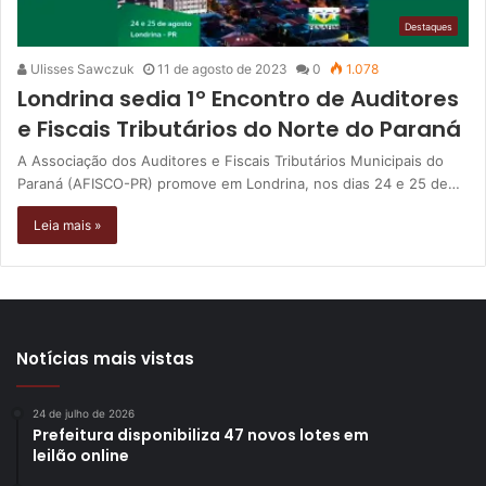
Destaques
Ulisses Sawczuk
11 de agosto de 2023
0
1.078
Londrina sedia 1º Encontro de Auditores
e Fiscais Tributários do Norte do Paraná
A Associação dos Auditores e Fiscais Tributários Municipais do
Paraná (AFISCO-PR) promove em Londrina, nos dias 24 e 25 de…
Leia mais »
Notícias mais vistas
24 de julho de 2026
Prefeitura disponibiliza 47 novos lotes em
leilão online