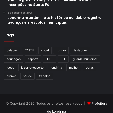
inscrições no Santa Fé
6 de agosto de 2026
Londrina mantém nota histórica no Ideb e registra
avanços em escolas municipais
Tags
cidades
CMTU
codel
cultura
destaques
educação
esporte
FEIPE
FEL
guarda municipal
idoso
lazer-e-esporte
londrina
mulher
obras
promic
saúde
trabalho
© Copyright 2026, Todos os direitos reservados |
Prefeitura
de Londrina