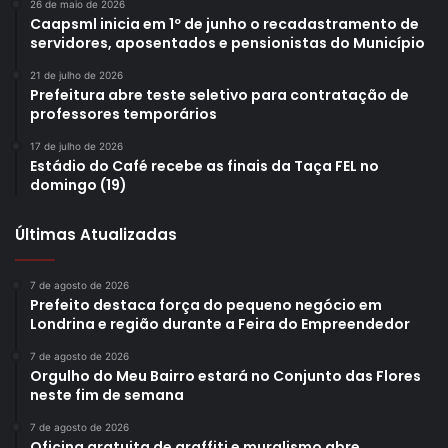
26 de maio de 2026
Caapsml inicia em 1º de junho o recadastramento de
servidores, aposentados e pensionistas do Município
21 de julho de 2026
Prefeitura abre teste seletivo para contratação de
professores temporários
17 de julho de 2026
Estádio do Café recebe as finais da Taça FEL no
domingo (19)
Últimas Atualizadas
7 de agosto de 2026
Prefeito destaca força do pequeno negócio em
Londrina e região durante a Feira do Empreendedor
7 de agosto de 2026
Orgulho do Meu Bairro estará no Conjunto das Flores
neste fim de semana
7 de agosto de 2026
Oficina gratuita de graffiti e muralismo abre