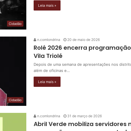
Leia mais »
Cidadão
n.comlondrina
20 de maio de 2026
Rolé 2026 encerra programação
Vila Triolé
Depois de uma semana de apresentações nos distritos
além de oficinas e…
Leia mais »
Cidadão
n.comlondrina
31 de março de 2026
Abril Verde mobiliza servidores