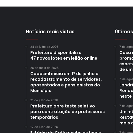
Notícias mais vistas
Últimas
24 de julho de 2026
7 de ago
Prefeitura disponibiliza
Casa 
47 novos lotes em leilão online
promo
espet
26 de maio de 2026
de um
Caapsml inicia em 1º de junho o
recadastramento de servidores,
7 de ago
aposentados e pensionistas do
Londr
Município
Rondo
neste
21 de julho de 2026
Prefeitura abre teste seletivo
7 de ago
para contratação de professores
Um mê
temporários
Restau
mais d
17 de julho de 2026
Estádio do Café recebe as finais
7 de ago