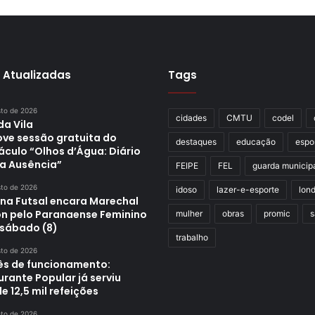
 Atualizadas
Tags
sto de 2026
cidades
CMTU
codel
da Vila
ve sessão gratuita do
destaques
educação
espo
áculo “Olhos d’Água: Diário
a Ausência”
FEIPE
FEL
guarda municip
sto de 2026
idoso
lazer-e-esporte
lond
ina Futsal encara Marechal
n pelo Paranaense Feminino
mulher
obras
promic
s
 sábado (8)
trabalho
sto de 2026
s de funcionamento:
rante Popular já serviu
e 12,5 mil refeições
sto de 2026