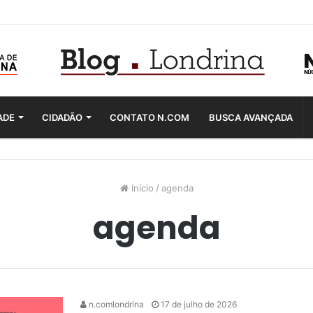
ADE
CIDADÃO
CONTATO N.COM
BUSCA AVANÇADA
Início
/
agenda
agenda
n.comlondrina
17 de julho de 2026