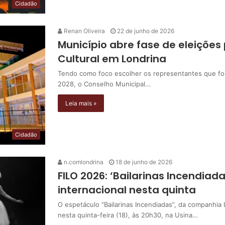
Cidadão
Renan Oliveira
22 de junho de 2026
Município abre fase de eleições 
Cultural em Londrina
Tendo como foco escolher os representantes que f
2028, o Conselho Municipal…
Leia mais »
Cidadão
n.comlondrina
18 de junho de 2026
FILO 2026: ‘Bailarinas Incendia
internacional nesta quinta
O espetáculo “Bailarinas Incendiadas”, da companhia
nesta quinta-feira (18), às 20h30, na Usina…