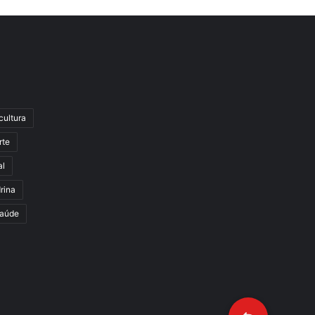
cultura
rte
al
rina
aúde