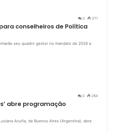
0
371
para conselheiros de Política
ormarão seu quadro gestor no mandato de 2026 a
0
284
das’ abre programação
 Luciana Acuña, de Buenos Aires (Argentina), abre