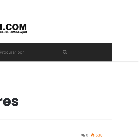
res
0
538