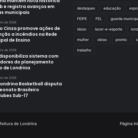
ina mantém nota histórica
eb e registra avanços em
destaques
educação
espo
as municipais
FEIPE
FEL
guarda municip
sto de 2026
o Cinza promove ações de
idoso
lazer-e-esporte
lond
nção a incêndios na Rede
pal de Ensino
mulher
obras
promic
s
trabalho
sto de 2026
disponibiliza sistema com
adores do planejamento
o de Londrina
sto de 2026
Londrina Basketball disputa
onato Brasileiro
lubes Sub-17
feitura de Londrina
Página Ini
Criação de Sites