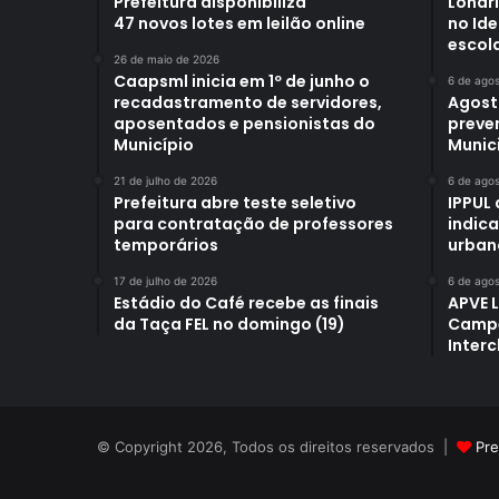
Prefeitura disponibiliza
Londr
47 novos lotes em leilão online
no Id
escol
26 de maio de 2026
Caapsml inicia em 1º de junho o
6 de ago
recadastramento de servidores,
Agost
aposentados e pensionistas do
preve
Município
Munici
21 de julho de 2026
6 de ago
Prefeitura abre teste seletivo
IPPUL 
para contratação de professores
indic
temporários
urban
17 de julho de 2026
6 de ago
Estádio do Café recebe as finais
APVE 
da Taça FEL no domingo (19)
Campe
Interc
© Copyright 2026, Todos os direitos reservados |
Pre