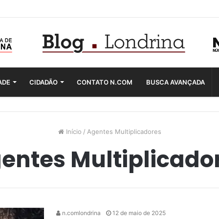
ADE
CIDADÃO
CONTATO N.COM
BUSCA AVANÇADA
Início
/
Agentes Multiplicadores
entes Multiplicado
n.comlondrina
12 de maio de 2025