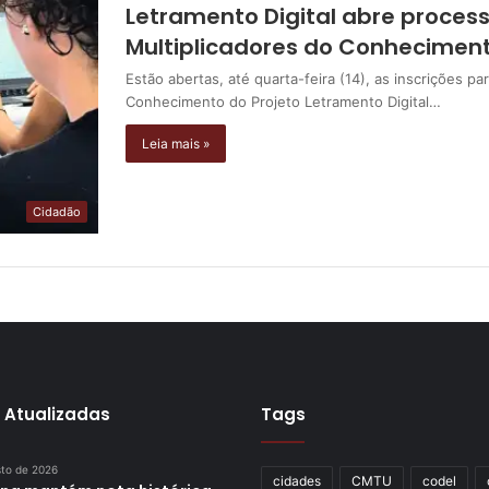
Letramento Digital abre process
Multiplicadores do Conhecimen
Estão abertas, até quarta-feira (14), as inscrições p
Conhecimento do Projeto Letramento Digital…
Leia mais »
Cidadão
 Atualizadas
Tags
sto de 2026
cidades
CMTU
codel