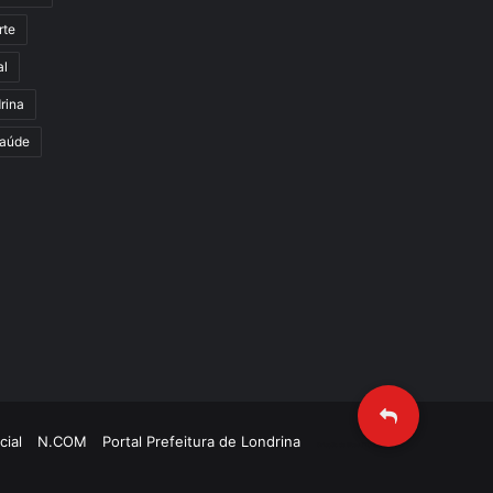
rte
al
rina
aúde
cial
N.COM
Portal Prefeitura de Londrina
Criação de Sites TTG Sistemas