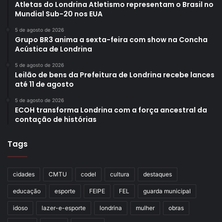
Atletas do Londrina Atletismo representam o Brasil no
Mundial Sub-20 nos EUA
5 de agosto de 2026
Grupo BR3 anima a sexta-feira com show na Concha
Acústica de Londrina
5 de agosto de 2026
Leilão de bens da Prefeitura de Londrina recebe lances
até 11 de agosto
5 de agosto de 2026
ECOH transforma Londrina com a força ancestral da
contação de histórias
Tags
cidades
CMTU
codel
cultura
destaques
educação
esporte
FEIPE
FEL
guarda municipal
idoso
lazer-e-esporte
londrina
mulher
obras