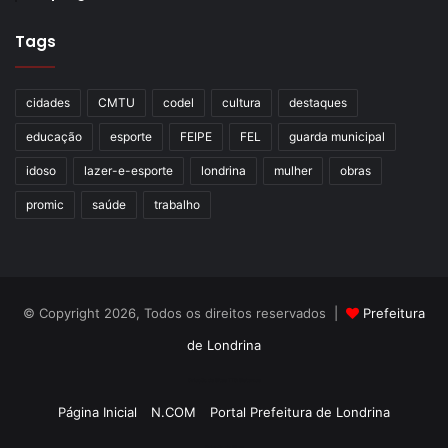
Tags
cidades
CMTU
codel
cultura
destaques
educação
esporte
FEIPE
FEL
guarda municipal
idoso
lazer-e-esporte
londrina
mulher
obras
promic
saúde
trabalho
© Copyright 2026, Todos os direitos reservados |
Prefeitura
de Londrina
Criação de Sites TTG Sistemas
Página Inicial
N.COM
Portal Prefeitura de Londrina
Criação de Sites