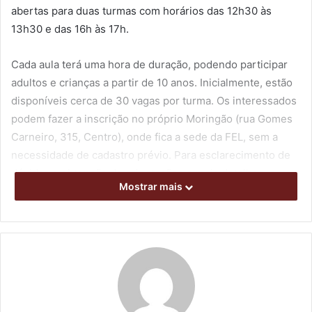
abertas para duas turmas com horários das 12h30 às
13h30 e das 16h às 17h.
Cada aula terá uma hora de duração, podendo participar
adultos e crianças a partir de 10 anos. Inicialmente, estão
disponíveis cerca de 30 vagas por turma. Os interessados
podem fazer a inscrição no próprio Moringão (rua Gomes
Carneiro, 315, Centro), onde fica a sede da FEL, sem a
necessidade de cadastro prévio. Para esclarecimento de
dúvidas e obtenção de orientações e mais detalhes, o
Mostrar mais
telefone para contato é o (43) 3372-9191.
A Fundação indica ao público que compareça ao local das
aulas trajando roupa leve, adequada e confortável para a
prática das atividades físicas em questão.
As sessões de alongamento e treinamento funcional são