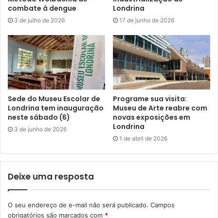
combate à dengue
Londrina
ser ampliada, a depender da demanda. “Acima de tudo, o
3 de julho de 2026
17 de junho de 2026
mais importante é que devemos ter, no decorrer de 2024,
turmas funcionando tanto de manhã como de tarde,
ampliando a oferta dessa atividade. Temos também a
intenção de ampliar a oferta de atividades em outros polos
como a Praça da Juventude da Zona Sul e o Centro
Esportivo Maria Cecília”, completou.
Sede do Museu Escolar de
Programe sua visita:
Londrina tem inauguração
Museu de Arte reabre com
neste sábado (6)
novas exposições em
Londrina
3 de junho de 2026
1 de abril de 2026
Gostei
Etiquetas
alongamento
atividade física
aulas
esporte
exercício
FEL
funcional
Fundação de Esportes
ginásio
Deixe uma resposta
gratuito
Moringão
oferta
sala
treinamento
turmas
O seu endereço de e-mail não será publicado.
Campos
obrigatórios são marcados com
*