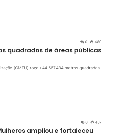
0
480
os quadrados de áreas públicas
nização (CMTU) roçou 44.667.434 metros quadrados
0
487
 Mulheres ampliou e fortaleceu