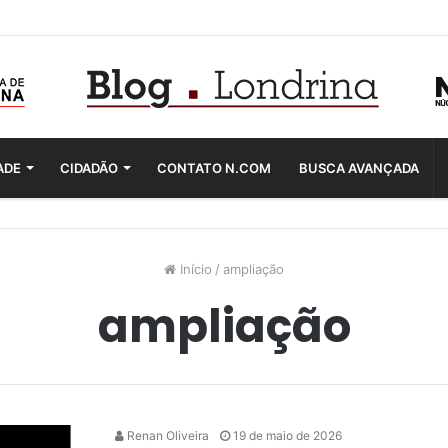
ADE
CIDADÃO
CONTATO N.COM
BUSCA AVANÇADA
Início
/
ampliação
ampliação
Renan Oliveira
19 de maio de 2026