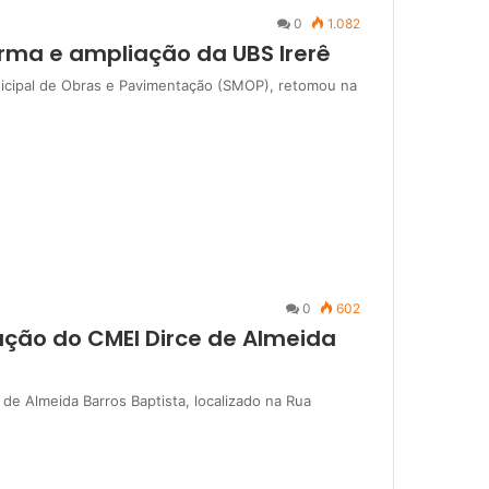
0
1.082
orma e ampliação da UBS Irerê
unicipal de Obras e Pavimentação (SMOP), retomou na
0
602
iação do CMEI Dirce de Almeida
 de Almeida Barros Baptista, localizado na Rua