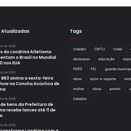
 Atualizadas
Tags
sto de 2026
cidades
CMTU
codel
s do Londrina Atletismo
sentam o Brasil no Mundial
destaques
educação
espo
0 nos EUA
FEIPE
FEL
guarda municip
sto de 2026
 BR3 anima a sexta-feira
idoso
lazer-e-esporte
lond
how na Concha Acústica de
ina
mulher
obras
promic
s
trabalho
sto de 2026
 de bens da Prefeitura de
na recebe lances até 11 de
o
sto de 2026
transforma Londrina com a