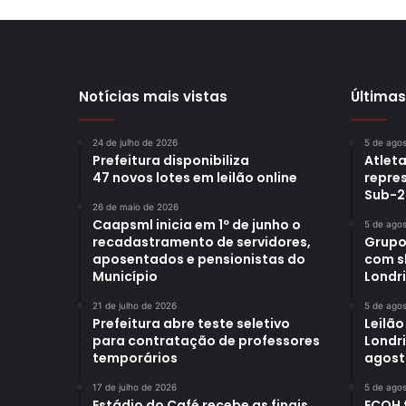
Notícias mais vistas
Últimas
24 de julho de 2026
5 de ago
Prefeitura disponibiliza
Atleta
47 novos lotes em leilão online
repre
Sub-2
26 de maio de 2026
Caapsml inicia em 1º de junho o
5 de ago
recadastramento de servidores,
Grupo
aposentados e pensionistas do
com s
Município
Londr
21 de julho de 2026
5 de ago
Prefeitura abre teste seletivo
Leilão
para contratação de professores
Londri
temporários
agost
17 de julho de 2026
5 de ago
Estádio do Café recebe as finais
ECOH 