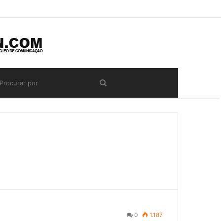
0
1.187