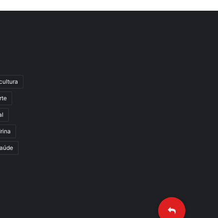
cultura
rte
al
rina
aúde