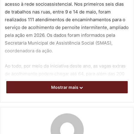
acesso à rede socioassistencial. Nos primeiros seis dias
de trabalhos nas ruas, entre 9 e 14 de maio, foram
realizados 111 atendimentos de encaminhamentos para o
serviço de acolhimento de pernoite intermitente, ampliado
pela ação em 2026. Os dados foram informados pela
Secretaria Municipal de Assistência Social (SMAS),
coordenadora da ação.
Ao todo, por meio da iniciativa deste ano, as vagas extras
de acolhimento podem chegar até 64, para além das 200
existentes regularmente, sendo 34 para preenchimento
Mostrar mais
inicial e 30 adicionais, quando a demanda exigir. Dois
espaços físicos estão aptos a receber quem é transferido.
Em dias de chuva e frio, como ocorreu na semana
passada, as solicitações de atendimento e
encaminhamento crescem cerca de 30% pela operação.