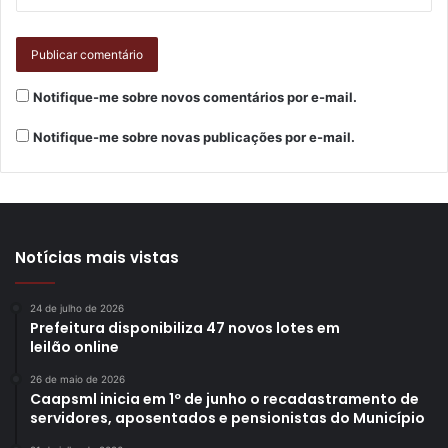
dias de execução. E os que sinalizam interesse de serem
atendidos nos acolhimentos permanentes do Município
podem ter a oportunidade de encaminhamento aos
serviços de referência, sob análise da SMAS.
Notifique-me sobre novos comentários por e-mail.
Notifique-me sobre novas publicações por e-mail.
Notícias mais vistas
24 de julho de 2026
Prefeitura disponibiliza 47 novos lotes em
leilão online
26 de maio de 2026
Caapsml inicia em 1º de junho o recadastramento de
servidores, aposentados e pensionistas do Município
Foto: Emerson Dias / arquivo NCom