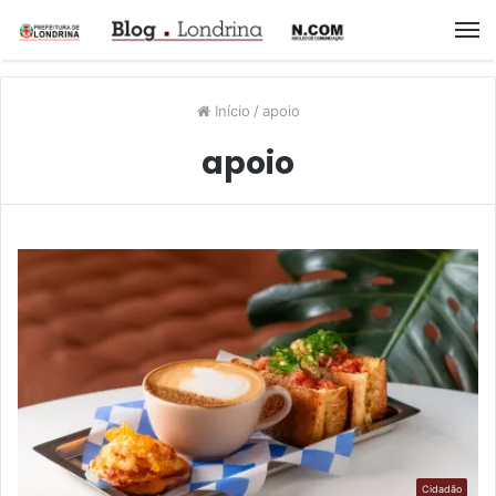
M
Início
/
apoio
apoio
Cidadão