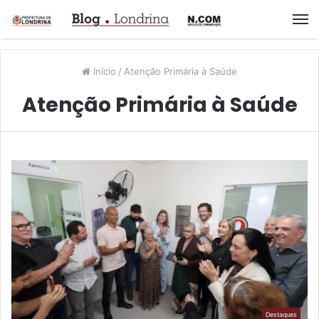
M
Início
/
Atenção Primária à Saúde
Atenção Primária à Saúde
Destaques