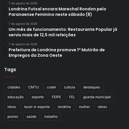
7 de agosto de 2026
Londrina Futsal encara Marechal Rondon pelo
Paranaense Feminino neste sábado (8)
7 de agosto de 2026
Um mês de funcionamento: Restaurante Popular já
serviu mais de 12,5 mil refeições
7 de agosto de 2026
Prefeitura de Londrina promove 1º Mutirão de
Empregos da Zona Oeste
Tags
cidades
CMTU
codel
cultura
destaques
educação
esporte
FEIPE
FEL
guarda municipal
idoso
lazer-e-esporte
londrina
mulher
obras
promic
saúde
trabalho