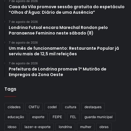
7 de agosto de 2026
Casa da Vila promove sessão gratuita do espetáculo
“Olhos d’Água: Diário de uma Ausência”
7 de agosto de 2026
Londrina Futsal encara Marechal Rondon pelo
Paranaense Feminino neste sábado (8)
7 de agosto de 2026
Um mês de funcionamento: Restaurante Popular já
serviu mais de 12,5 mil refeições
7 de agosto de 2026
Prefeitura de Londrina promove 1º Mutirão de
Empregos da Zona Oeste
Tags
cidades
CMTU
codel
cultura
destaques
educação
esporte
FEIPE
FEL
guarda municipal
idoso
lazer-e-esporte
londrina
mulher
obras