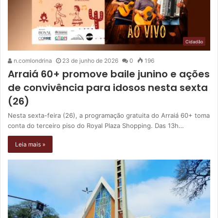
Cidadão
n.comlondrina
23 de junho de 2026
0
196
Arraiá 60+ promove baile junino e ações
de convivência para idosos nesta sexta
(26)
Nesta sexta-feira (26), a programação gratuita do Arraiá 60+ toma
conta do terceiro piso do Royal Plaza Shopping. Das 13h…
Leia mais »