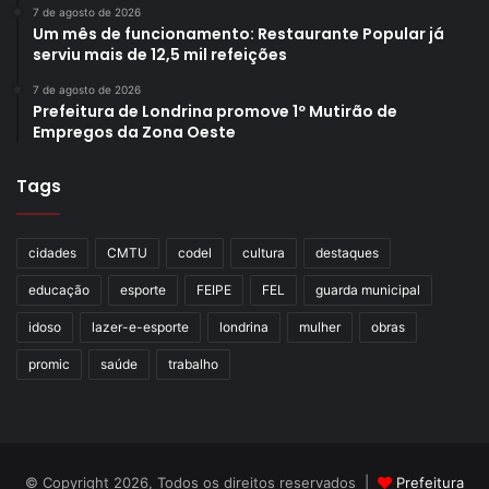
7 de agosto de 2026
Um mês de funcionamento: Restaurante Popular já
serviu mais de 12,5 mil refeições
7 de agosto de 2026
Prefeitura de Londrina promove 1º Mutirão de
Empregos da Zona Oeste
Tags
cidades
CMTU
codel
cultura
destaques
educação
esporte
FEIPE
FEL
guarda municipal
idoso
lazer-e-esporte
londrina
mulher
obras
promic
saúde
trabalho
© Copyright 2026, Todos os direitos reservados |
Prefeitura