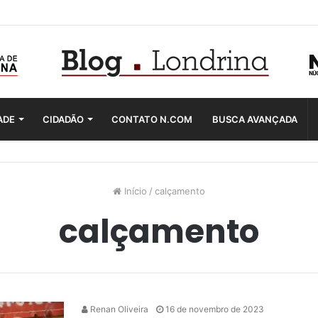
ADE
CIDADÃO
CONTATO N.COM
BUSCA AVANÇADA
Início
/
calçamento
calçamento
Renan Oliveira
16 de novembro de 2023