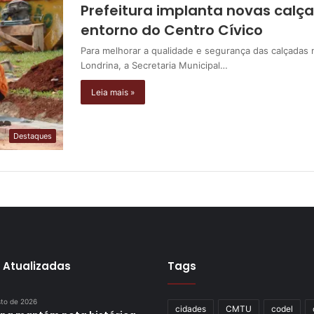
Prefeitura implanta novas calç
entorno do Centro Cívico
Para melhorar a qualidade e segurança das calçadas 
Londrina, a Secretaria Municipal…
Leia mais »
Destaques
 Atualizadas
Tags
sto de 2026
cidades
CMTU
codel