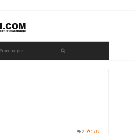
0
1.218