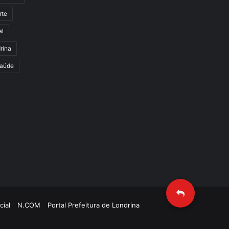
rte
al
rina
aúde
cial
N.COM
Portal Prefeitura de Londrina
Criação de Sites TTG Sistemas