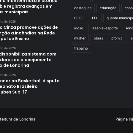
ina mantém nota histórica
eb e registra avanços em
destaques
educação
espo
as municipais
FEIPE
FEL
guarda municip
sto de 2026
o Cinza promove ações de
idoso
lazer-e-esporte
lond
nção a incêndios na Rede
pal de Ensino
mulher
obras
promic
s
trabalho
sto de 2026
disponibiliza sistema com
adores do planejamento
o de Londrina
sto de 2026
Londrina Basketball disputa
onato Brasileiro
lubes Sub-17
feitura de Londrina
Página Ini
Criação de Sites