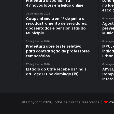
Prefeitura disponibiliza
Londr
47 novos lotes em leilão online
no Id
escol
26 de maio de 2026
Caapsml inicia em 1º de junho o
6 de ago
recadastramento de servidores,
Agost
aposentados e pensionistas do
preve
Município
Munici
21 de julho de 2026
6 de ago
Prefeitura abre teste seletivo
IPPUL 
para contratação de professores
indic
temporários
urban
17 de julho de 2026
6 de ago
Estádio do Café recebe as finais
APVE 
da Taça FEL no domingo (19)
Campe
Interc
© Copyright 2026, Todos os direitos reservados |
Pre