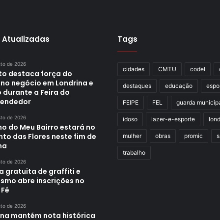
 Atualizadas
Tags
sto de 2026
cidades
CMTU
codel
ito destaca força do
no negócio em Londrina e
destaques
educação
espo
 durante a Feira do
endedor
FEIPE
FEL
guarda municip
sto de 2026
idoso
lazer-e-esporte
lond
ho do Meu Bairro estará no
to das Flores neste fim de
mulher
obras
promic
s
na
trabalho
sto de 2026
a gratuita de graffiti e
ismo abre inscrições no
 Fé
sto de 2026
ina mantém nota histórica