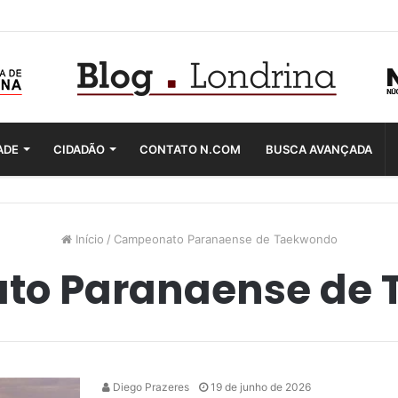
ADE
CIDADÃO
CONTATO N.COM
BUSCA AVANÇADA
Início
/
Campeonato Paranaense de Taekwondo
to Paranaense de 
Diego Prazeres
19 de junho de 2026