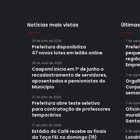
Notícias mais vistas
Últimas
24 de julho de 2026
7 de ago
Prefeitura disponibiliza
Prefe
47 novos lotes em leilão online
peque
região
26 de maio de 2026
Empre
Caapsml inicia em 1º de junho o
recadastramento de servidores,
7 de ago
aposentados e pensionistas do
Orgul
Município
Conjun
sema
21 de julho de 2026
Prefeitura abre teste seletivo
7 de ago
para contratação de professores
Oficin
temporários
mural
Santa
17 de julho de 2026
Estádio do Café recebe as finais
6 de ago
da Taça FEL no domingo (19)
Londr