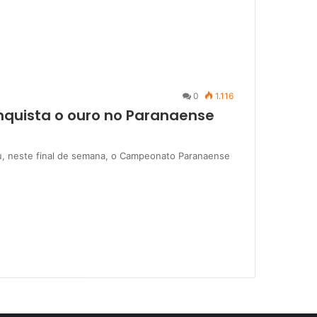
0
1.116
nquista o ouro no Paranaense
u, neste final de semana, o Campeonato Paranaense