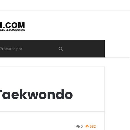
Taekwondo
0
582