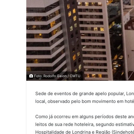
0
0
Foto: Rodolfo Gaion / CMTU
0
Sede de eventos de grande apelo popular, Lon
COMPARTILHAMENTOS
local, observado pelo bom movimento em hotéi
Como já ocorreu em alguns períodos deste ano
leitos de sua rede hoteleira, segundo estima
Hospitalidade de Londrina e Região (Sindehoté