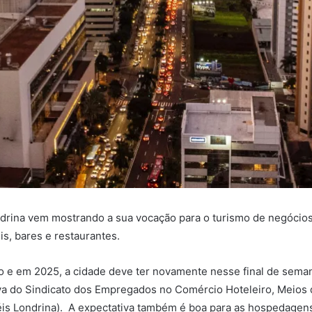
drina vem mostrando a sua vocação para o turismo de negócios
s, bares e restaurantes.
 e em 2025, a cidade deve ter novamente nesse final de seman
tiva do Sindicato dos Empregados no Comércio Hoteleiro, Meio
is Londrina). A expectativa também é boa para as hospedagens 