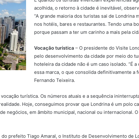
acolhida, o retorno à cidade é inevitável, obse
“A grande maioria dos turistas sai de Londrina 
nos hotéis, bares e restaurantes. Tendo uma b
porque passam a ter um carinho a mais pela cid
Vocação turística
– O presidente do Visite Lond
pelo desenvolvimento da cidade por meio do tu
hoteleira da cidade não é um caso isolado. “É 
essa marca, o que consolida definitivamente a 
Fernando Teixeira.
m vocação turística. Os números atuais e a sequência ininterr
lidade. Hoje, conseguimos provar que Londrina é um polo cap
u de negócios, em âmbito municipal, nacional ou internacional. ​
ão do prefeito Tiago Amaral, o Instituto de Desenvolvimento de