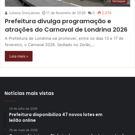
Destaques
Juliana Gonçalves
11 de fevereiro de 2026
0
2.374
Prefeitura divulga programação e
atrações do Carnaval de Londrina 2026
A Prefeitura de Londrina vai promover, entre os dias 13 e 17 de
fevereiro, o Carnaval 2026. Sediado no Zerão,…
Leia mais »
Notícias mais vistas
24 de julho de 2026
Prefeitura disponibiliza 47 novos lotes em
leilão online
26 de maio de 2026