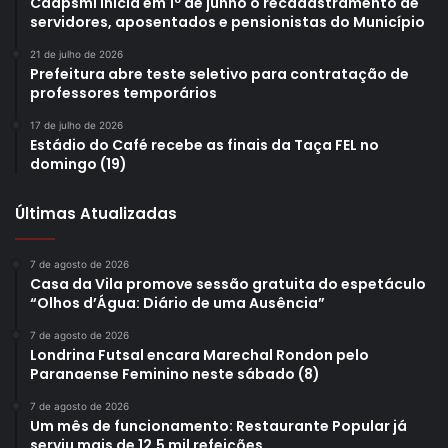
Caapsml inicia em 1º de junho o recadastramento de
servidores, aposentados e pensionistas do Município
21 de julho de 2026
Prefeitura abre teste seletivo para contratação de
professores temporários
17 de julho de 2026
Estádio do Café recebe as finais da Taça FEL no
domingo (19)
Últimas Atualizadas
7 de agosto de 2026
Casa da Vila promove sessão gratuita do espetáculo
“Olhos d’Água: Diário de uma Ausência”
7 de agosto de 2026
Londrina Futsal encara Marechal Rondon pelo
Paranaense Feminino neste sábado (8)
7 de agosto de 2026
Um mês de funcionamento: Restaurante Popular já
serviu mais de 12,5 mil refeições