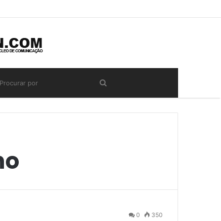
no
0
350