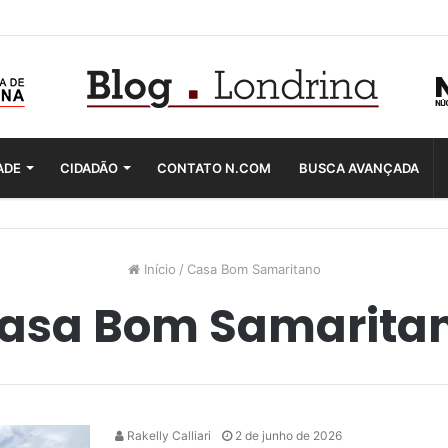
ADE
CIDADÃO
CONTATO N.COM
BUSCA AVANÇADA
Início
/
Casa Bom Samaritano
asa Bom Samarita
Rakelly Calliari
2 de junho de 2026