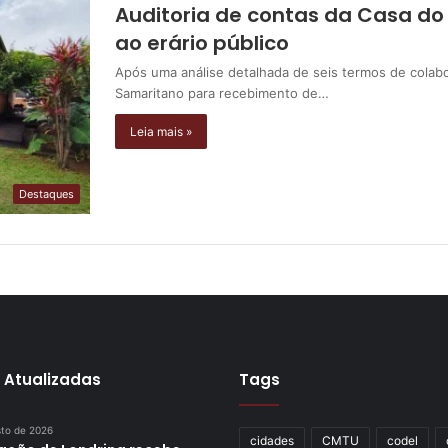
Auditoria de contas da Casa d
ao erário público
Após uma análise detalhada de seis termos de colab
Samaritano para recebimento de…
Leia mais »
Destaques
 Atualizadas
Tags
sto de 2026
cidades
CMTU
codel