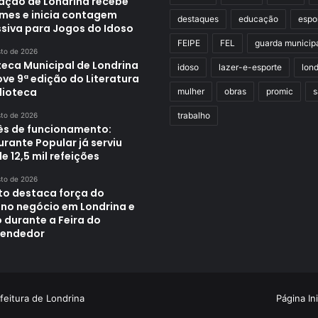
ação de Londrina recebe
rmes e inicia contagem
destaques
educação
espo
ssiva para Jogos do Idoso
FEIPE
FEL
guarda municip
sto de 2026
teca Municipal de Londrina
idoso
lazer-e-esporte
lond
ve 9ª edição do Literatura
lioteca
mulher
obras
promic
s
trabalho
sto de 2026
s de funcionamento:
rante Popular já serviu
e 12,5 mil refeições
sto de 2026
ito destaca força do
no negócio em Londrina e
 durante a Feira do
endedor
feitura de Londrina
Página Ini