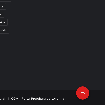
rte
al
rina
aúde
cial
N.COM
Portal Prefeitura de Londrina
Criação de Sites TTG Sistemas