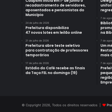
Caapsml inicia em 1º de junho o
Deleg
recadastramento de servidores,
unifo
aposentados e pensionistas do
regre
Município
7 de ago
Biblio
24 de julho de 2026
Prefeitura disponibiliza
promo
47 novos lotes em leilão online
na Bib
21 de julho de 2026
7 de ago
Prefeitura abre teste seletivo
Um mê
para contratação de professores
Restau
temporários
mais d
17 de julho de 2026
7 de ago
Estádio do Café recebe as finais
Prefe
da Taça FEL no domingo (19)
peque
região
Empre
© Copyright 2026, Todos os direitos reservados |
Pre