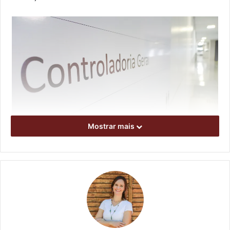
Mostrar mais
Foto: Emerson Dias/NCom
Somadas as inconsistências na utilização de verbas
públicas, ausência de comprovação adequada de parte
dos gastos realizados e bens cedidos pelo município que
continuam em posse da entidade após o encerramento de
suas atividades, a Prefeitura contabilizou R$1 milhão em
prejuízos ao erário público, que agora estão sendo