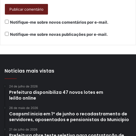
Gostei
Etiquetas
assistência social
auditória
Casa Bom Samaritano
controladoria geral
educação
Tomada Especial de Contas
Notifique-me sobre novos comentários por e-mail.
Notifique-me sobre novas publicações por e-mail.
Notícias mais vistas
24 de julho de 2026
Prefeitura disponibiliza 47 novos lotes em
leilão online
26 de maio de 2026
Caapsml inicia em 1º de junho o recadastramento de
servidores, aposentados e pensionistas do Município
21 de julho de 2026
Prefeitura abre teste seletivo para contratação de