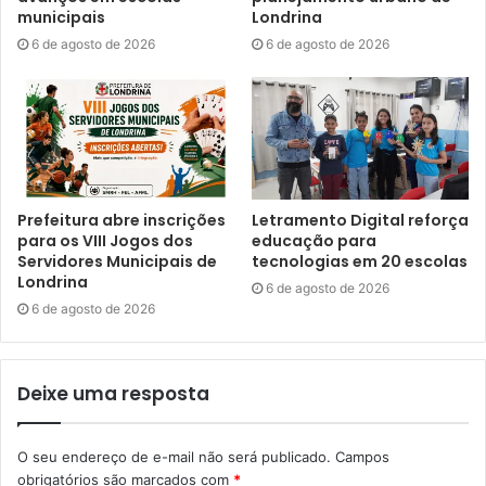
municipais
Londrina
6 de agosto de 2026
6 de agosto de 2026
“É nosso papel buscar o ressarcimento dos valores aos cofres
públicos”, ressaltou Guilherme Arruda / foto: Emerson Dias
Prefeitura abre inscrições
Letramento Digital reforça
para os VIII Jogos dos
educação para
Servidores Municipais de
tecnologias em 20 escolas
O controlador-geral do Município, Guilherme Arruda,
Londrina
6 de agosto de 2026
explicou que a apuração foi um primeiro passo para
6 de agosto de 2026
esclarecer o cenário de desequilíbrio na gestão da
entidade e garantir que o bem público não seja
prejudicado após o encerramento das atividades. “É nosso
Deixe uma resposta
papel buscar o ressarcimento dos valores aos cofres
públicos para preservar o patrimônio comum, garantindo
O seu endereço de e-mail não será publicado.
Campos
justiça e transparência”, apontou. A cobrança já foi
obrigatórios são marcados com
*