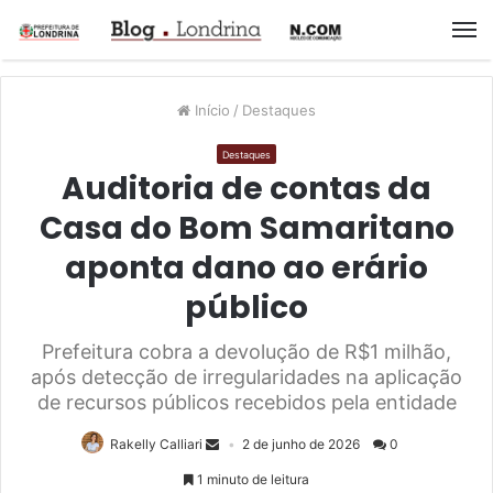
M
Início
/
Destaques
Destaques
Auditoria de contas da
Casa do Bom Samaritano
aponta dano ao erário
público
Prefeitura cobra a devolução de R$1 milhão,
após detecção de irregularidades na aplicação
de recursos públicos recebidos pela entidade
Rakelly Calliari
2 de junho de 2026
0
1 minuto de leitura