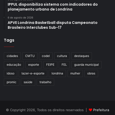
IPPUL disponibiliza sistema com indicadores do
planejamento urbano de Londrina
6 de agosto de 2026
APVE Londrina Basketball disputa Campeonato
Brasileiro Interclubes Sub-17
Tags
cidades
CMTU
codel
cultura
destaques
educação
esporte
FEIPE
FEL
guarda municipal
idoso
lazer-e-esporte
londrina
mulher
obras
promic
saúde
trabalho
© Copyright 2026, Todos os direitos reservados |
Prefeitura