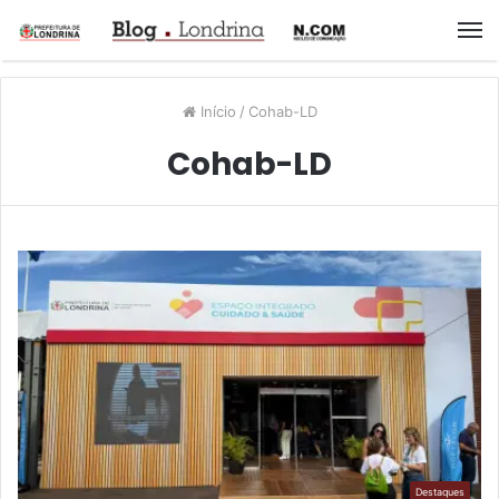
M
Início
/
Cohab-LD
Cohab-LD
Destaques