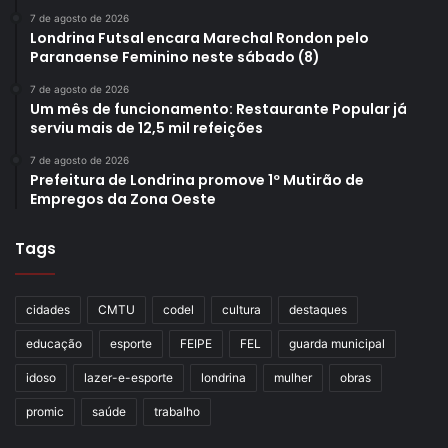
7 de agosto de 2026
Londrina Futsal encara Marechal Rondon pelo
Paranaense Feminino neste sábado (8)
7 de agosto de 2026
Um mês de funcionamento: Restaurante Popular já
serviu mais de 12,5 mil refeições
7 de agosto de 2026
Prefeitura de Londrina promove 1º Mutirão de
Empregos da Zona Oeste
Tags
cidades
CMTU
codel
cultura
destaques
educação
esporte
FEIPE
FEL
guarda municipal
idoso
lazer-e-esporte
londrina
mulher
obras
promic
saúde
trabalho