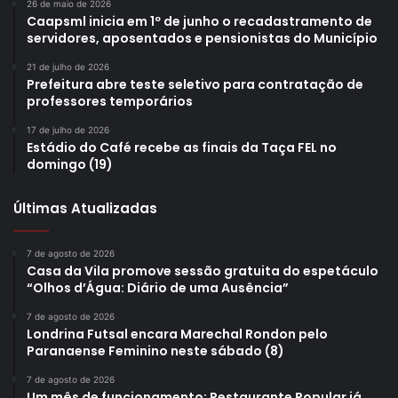
26 de maio de 2026
Caapsml inicia em 1º de junho o recadastramento de
servidores, aposentados e pensionistas do Município
21 de julho de 2026
Prefeitura abre teste seletivo para contratação de
professores temporários
17 de julho de 2026
Estádio do Café recebe as finais da Taça FEL no
domingo (19)
Últimas Atualizadas
7 de agosto de 2026
Casa da Vila promove sessão gratuita do espetáculo
“Olhos d’Água: Diário de uma Ausência”
7 de agosto de 2026
Londrina Futsal encara Marechal Rondon pelo
Paranaense Feminino neste sábado (8)
7 de agosto de 2026
Um mês de funcionamento: Restaurante Popular já