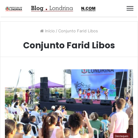
M
Início
/
Conjunto Farid Libos
Conjunto Farid Libos
Destaques