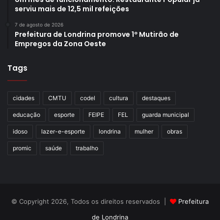
serviu mais de 12,5 mil refeições
7 de agosto de 2026
Prefeitura de Londrina promove 1º Mutirão de
Empregos da Zona Oeste
Tags
cidades
CMTU
codel
cultura
destaques
educação
esporte
FEIPE
FEL
guarda municipal
idoso
lazer-e-esporte
londrina
mulher
obras
promic
saúde
trabalho
© Copyright 2026, Todos os direitos reservados |
Prefeitura
de Londrina