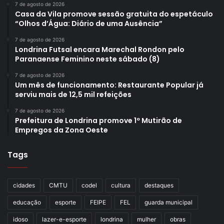
7 de agosto de 2026
Casa da Vila promove sessão gratuita do espetáculo
“Olhos d’Água: Diário de uma Ausência”
7 de agosto de 2026
Londrina Futsal encara Marechal Rondon pelo
Paranaense Feminino neste sábado (8)
7 de agosto de 2026
Um mês de funcionamento: Restaurante Popular já
serviu mais de 12,5 mil refeições
7 de agosto de 2026
Prefeitura de Londrina promove 1º Mutirão de
Empregos da Zona Oeste
Tags
cidades
CMTU
codel
cultura
destaques
educação
esporte
FEIPE
FEL
guarda municipal
idoso
lazer-e-esporte
londrina
mulher
obras