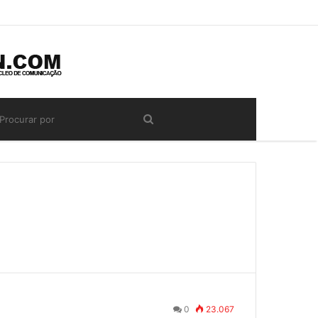
0
23.067