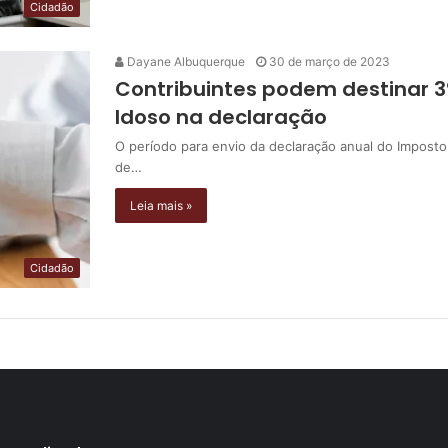
Cidadão
Dayane Albuquerque
30 de março de 2023
Contribuintes podem destinar 3
Idoso na declaração
O período para envio da declaração anual do Impost
de…
Leia mais »
Cidadão