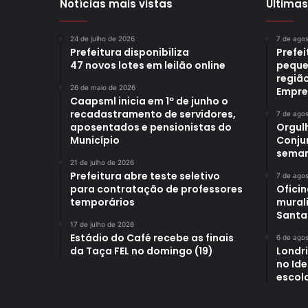
Notícias mais vistas
Últimas
24 de julho de 2026
7 de ago
Prefeitura disponibiliza
Prefe
47 novos lotes em leilão online
peque
região
26 de maio de 2026
Empre
Caapsml inicia em 1º de junho o
recadastramento de servidores,
7 de ago
aposentados e pensionistas do
Orgul
Município
Conjun
sema
21 de julho de 2026
Prefeitura abre teste seletivo
7 de ago
para contratação de professores
Oficin
temporários
mural
Santa
17 de julho de 2026
Estádio do Café recebe as finais
6 de ago
da Taça FEL no domingo (19)
Londr
no Id
escol