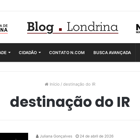
ADE
CIDADÃO
CONTATO N.COM
BUSCA AVANÇADA
Início
/
destinação do IR
destinação do IR
Juliana Gonçalves
24 de abril de 2026