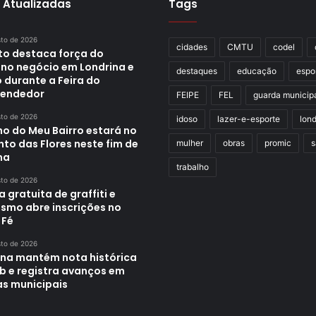
 Atualizadas
Tags
sto de 2026
cidades
CMTU
codel
ito destaca força do
no negócio em Londrina e
destaques
educação
espo
 durante a Feira do
endedor
FEIPE
FEL
guarda municip
sto de 2026
idoso
lazer-e-esporte
lond
ho do Meu Bairro estará no
to das Flores neste fim de
mulher
obras
promic
s
na
trabalho
sto de 2026
a gratuita de graffiti e
ismo abre inscrições no
 Fé
sto de 2026
ina mantém nota histórica
eb e registra avanços em
as municipais