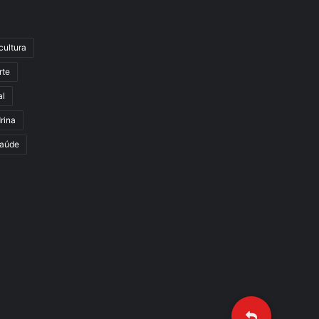
cultura
rte
al
rina
aúde