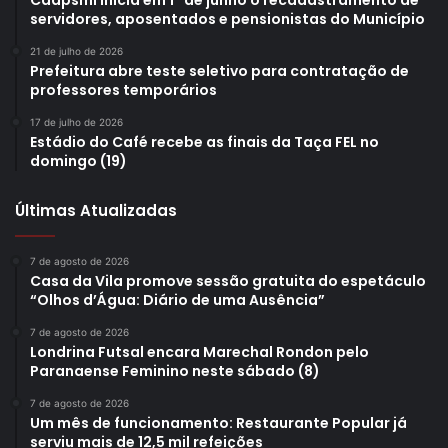
Caapsml inicia em 1º de junho o recadastramento de
servidores, aposentados e pensionistas do Município
21 de julho de 2026
Prefeitura abre teste seletivo para contratação de
professores temporários
17 de julho de 2026
Estádio do Café recebe as finais da Taça FEL no
domingo (19)
Últimas Atualizadas
7 de agosto de 2026
Casa da Vila promove sessão gratuita do espetáculo
“Olhos d’Água: Diário de uma Ausência”
7 de agosto de 2026
Londrina Futsal encara Marechal Rondon pelo
Paranaense Feminino neste sábado (8)
7 de agosto de 2026
Um mês de funcionamento: Restaurante Popular já
serviu mais de 12,5 mil refeições