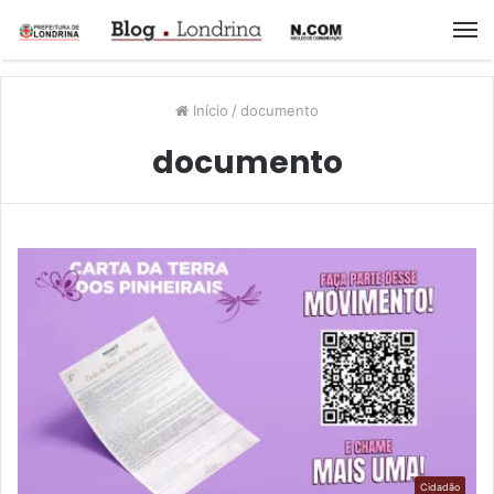
M
Início
/
documento
documento
Cidadão