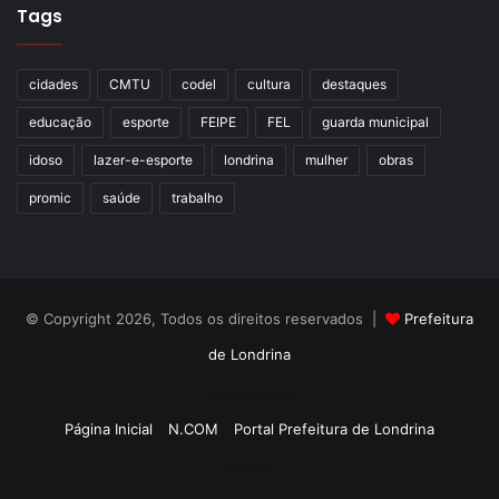
Tags
cidades
CMTU
codel
cultura
destaques
educação
esporte
FEIPE
FEL
guarda municipal
idoso
lazer-e-esporte
londrina
mulher
obras
promic
saúde
trabalho
© Copyright 2026, Todos os direitos reservados |
Prefeitura
de Londrina
Criação de Sites TTG Sistemas
Página Inicial
N.COM
Portal Prefeitura de Londrina
Criação de Sites