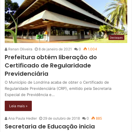
Destaques
Renan Oliveira
8 de janeiro de 2021
0
1.004
Prefeitura obtém liberação do
Certificado de Regularidade
Previdenciária
O Município de Londrina acaba de obter o Certificado de
Regularidade Previdenciária (CRP), emitido pela Secretaria
Especial de Previdência e…
Leia mais »
Ana Paula Hedler
29 de outubro de 2018
0
885
Secretaria de Educação inicia