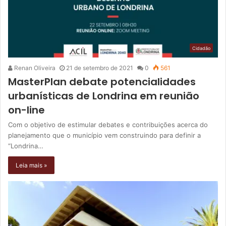
Cidadão
Renan Oliveira
21 de setembro de 2021
0
561
MasterPlan debate potencialidades
urbanísticas de Londrina em reunião
on-line
Com o objetivo de estimular debates e contribuições acerca do
planejamento que o município vem construindo para definir a
“Londrina…
Leia mais »