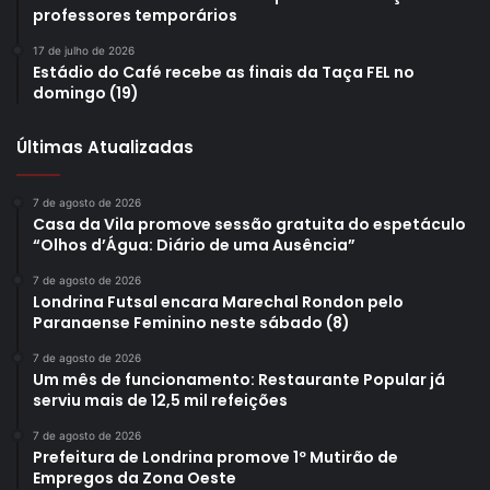
negócios, intercâmbio e parcerias nos setores acadêmico,
professores temporários
empresarial, de tecnologia e inovação, entre outros.
17 de julho de 2026
Visitamos grandes empresas, conhecemos o perfil local, e
Estádio do Café recebe as finais da Taça FEL no
isso nos traz aporte de conhecimento valioso. A cidade é
domingo (19)
milenar, muito pulsante e valoriza seus patrimônios.
Últimas Atualizadas
Londrina pode se beneficiar muito nessa integração”,
apontou.
7 de agosto de 2026
Casa da Vila promove sessão gratuita do espetáculo
“Olhos d’Água: Diário de uma Ausência”
7 de agosto de 2026
Londrina Futsal encara Marechal Rondon pelo
Paranaense Feminino neste sábado (8)
7 de agosto de 2026
Um mês de funcionamento: Restaurante Popular já
serviu mais de 12,5 mil refeições
7 de agosto de 2026
Prefeitura de Londrina promove 1º Mutirão de
Empregos da Zona Oeste