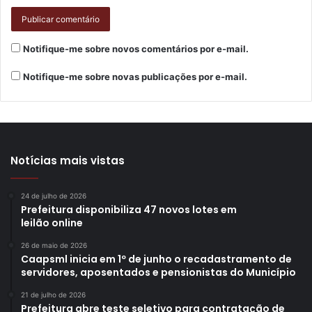
Notifique-me sobre novos comentários por e-mail.
Notifique-me sobre novas publicações por e-mail.
Foto: Emerson Dias/NCom
Notícias mais vistas
Segundo o secretário municipal de Recursos Humanos,
24 de julho de 2026
Rodrigo Souza, que integrou a comitiva londrinense em
Prefeitura disponibiliza 47 novos lotes em
leilão online
Modena na posição de secretário de Governo, houve
diálogos prósperos com os italianos sobre diferentes
26 de maio de 2026
Caapsml inicia em 1º de junho o recadastramento de
campos de atuação. “O período de uma semana em
servidores, aposentados e pensionistas do Município
Modena trouxe perspectivas iniciais interessantes
envolvendo possíveis trocas comerciais, prospecção de
21 de julho de 2026
Prefeitura abre teste seletivo para contratação de