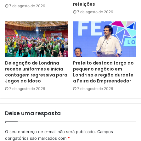
refeições
Na ocasião, participaram o prefeito de Modena, Massimo
7 de agosto de 2026
7 de agosto de 2026
Mezzetti, lideranças locais, bem como secretários
municipais e lideranças empresariais de Londrina.
Delegação de Londrina
Prefeito destaca força do
recebe uniformes e inicia
pequeno negócio em
contagem regressiva para
Londrina e região durante
Jogos do Idoso
a Feira do Empreendedor
7 de agosto de 2026
7 de agosto de 2026
Deixe uma resposta
Foto: Emerson Dias/NCom
O seu endereço de e-mail não será publicado.
Campos
obrigatórios são marcados com
*
O londrinense Bruno Veronesi, cônsul honorário da Itália