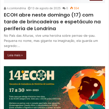
n.comlondrina
13 de agosto de 2025
0
554
ECOH abre neste domingo (17) com
tarde de brincadeiras e espetáculo na
periferia de Londrina
No País das Alturas, vive uma heroína sobre pernas-de-pau.
Pequena no nome, mas gigante na imaginação, ela guarda um
segredo:…
Leia mais »