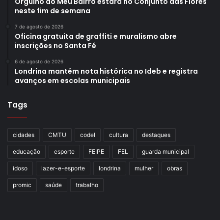
Orgulho do Meu Bairro estará no Conjunto das Flores
neste fim de semana
7 de agosto de 2026
Oficina gratuita de graffiti e muralismo abre
inscrições no Santa Fé
6 de agosto de 2026
Londrina mantém nota histórica no Ideb e registra
avanços em escolas municipais
Tags
cidades
CMTU
codel
cultura
destaques
educação
esporte
FEIPE
FEL
guarda municipal
idoso
lazer-e-esporte
londrina
mulher
obras
promic
saúde
trabalho