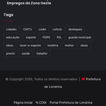
Empregos da Zona Oeste
Tags
cidades
CMTU
codel
cultura
destaques
educação
esporte
FEIPE
FEL
guarda municipal
idoso
lazer-e-esporte
londrina
mulher
obras
promic
saúde
trabalho
© Copyright 2026, Todos os direitos reservados |
Prefeitura
de Londrina
Criação de Sites TTG Sistemas
Página Inicial
N.COM
Portal Prefeitura de Londrina