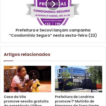
Texto: Assessoria de Comunicação ECOH / Christina
Mattos
Prefeitura e Secovi lançam campanha
“Condomínio Seguro” nesta sexta-feira (22)
Gostei
Etiquetas
cultura
ECOH
Artigos relacionados
Encontro de Contadores de Histórias de Londrina
Programa Municipal de Incentivo à Cultura
promic
Secretaria de Cultura
Casa da Vila
Prefeitura de Londrina
promove sessão gratuita
promove 1º Mutirão de
do espetáculo “Olhos
Empregos da Zona Oeste