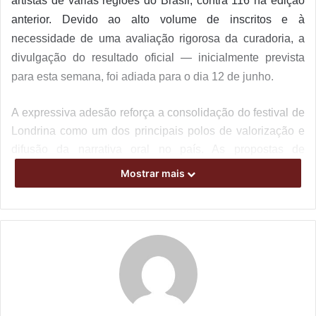
artistas de várias regiões do Brasil, contra 116 na edição
anterior. Devido ao alto volume de inscritos e à
necessidade de uma avaliação rigorosa da curadoria, a
divulgação do resultado oficial — inicialmente prevista
para esta semana, foi adiada para o dia 12 de junho.
A expressiva adesão reforça a consolidação do festival de
Londrina como um dos principais polos de valorização e
difusão da narrativa oral no país. As propostas de
espetáculos e oficinas selecionadas vão compor a
Mostrar mais
programação de aniversário de 15 anos do Encontro, com
apresentações previstas para ocupar praças, escolas,
bibliotecas e centros de convivência da cidade. A
realização é do
Coletivo ECOH.
Circulação regional
Paralelamente aos preparativos para o festival de agosto,