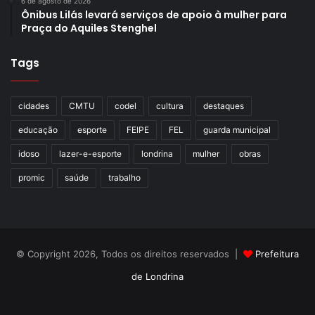
6 de agosto de 2026
Ônibus Lilás levará serviços de apoio à mulher para
Praça do Aquiles Stenghel
Tags
cidades
CMTU
codel
cultura
destaques
educação
esporte
FEIPE
FEL
guarda municipal
idoso
lazer-e-esporte
londrina
mulher
obras
promic
saúde
trabalho
© Copyright 2026, Todos os direitos reservados |
Prefeitura
de Londrina
Criação de Sites TTG Sistemas