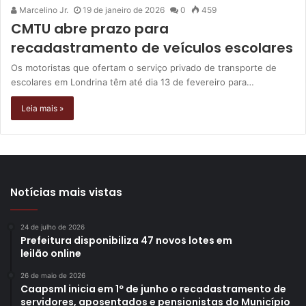
Marcelino Jr.
19 de janeiro de 2026
0
459
CMTU abre prazo para
recadastramento de veículos escolares
Os motoristas que ofertam o serviço privado de transporte de
escolares em Londrina têm até dia 13 de fevereiro para…
Leia mais »
Notícias mais vistas
24 de julho de 2026
Prefeitura disponibiliza 47 novos lotes em
leilão online
26 de maio de 2026
Caapsml inicia em 1º de junho o recadastramento de
servidores, aposentados e pensionistas do Município